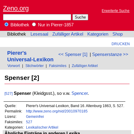
Zeno.org
Erweiterte Suche
Bibliothek
Nur in Pierer-1857
Bibliothek
Lesesaal
Zufälliger Artikel
Kategorien
Shop
DRUCKEN
Pierer's
<< Spenser [1]
|
Spenserstanze >>
Universal-Lexikon
Vorwort
|
Stichwörter
|
Faksimiles
|
Zufälliger Artikel
Spenser [2]
Spenser
(Kleidgsst.), so v.w.
Spencer
.
[527]
Quelle:
Pierer's Universal-Lexikon, Band 16. Altenburg 1863, S. 527.
Permalink:
http://www.zeno.org/nid/20010970185
Lizenz:
Gemeinfrei
Faksimiles:
527
Kategorien:
Lexikalischer Artikel
Ähnliche Einträge in anderen Lexika