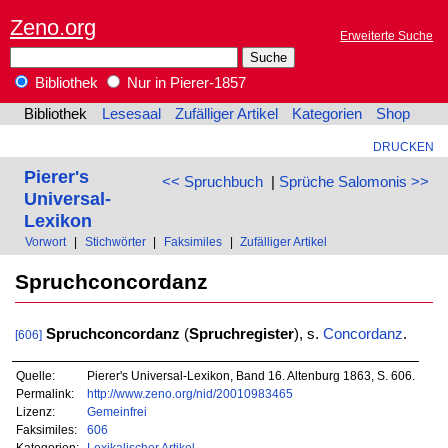
Zeno.org
Erweiterte Suche
Bibliothek
Nur in Pierer-1857
Bibliothek
Lesesaal
Zufälliger Artikel
Kategorien
Shop
DRUCKEN
Pierer's
<< Spruchbuch
|
Sprüche Salomonis >>
Universal-
Lexikon
Vorwort
|
Stichwörter
|
Faksimiles
|
Zufälliger Artikel
Spruchconcordanz
Spruchconcordanz
(
Spruchregister
), s.
Concordanz
.
[606]
Quelle:
Pierer's Universal-Lexikon, Band 16. Altenburg 1863, S. 606.
Permalink:
http://www.zeno.org/nid/20010983465
Lizenz:
Gemeinfrei
Faksimiles:
606
Kategorien:
Lexikalischer Artikel