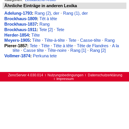
Ähnliche Einträge in anderen Lexika
Adelung-1793
:
Rang (2), der
·
Rang (1), der
Brockhaus-1809
:
Têt à tête
Brockhaus-1837
:
Rang
Brockhaus-1911
:
Tete [2]
·
Tete
Herder-1854
:
Tête
Meyers-1905
:
Tête
·
Tête-à-tête
·
Tete
·
Casse-tête
·
Rang
Pierer-1857:
Tete
·
Tête
·
Tête à tête
·
Tête de Flandres
·
A la
tête
·
Casse tête
·
Tête-noire
·
Rang [1]
·
Rang [2]
Vollmer-1874
:
Perkuna tete
ZenoServer 4.030.014
Nutzungsbedingungen
Datenschutzerklärung
Impressum