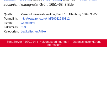
socianismi expugnata,
Grön. 1651–63. 3 Bde.
Quelle:
Pierer's Universal-Lexikon, Band 18. Altenburg 1864, S. 653.
Permalink:
http://www.zeno.org/nid/20011230312
Lizenz:
Gemeinfrei
Faksimiles:
653
Kategorien:
Lexikalischer Artikel
ZenoServer 4.030.014
Nutzungsbedingungen
Datenschutzerklärung
Impressum