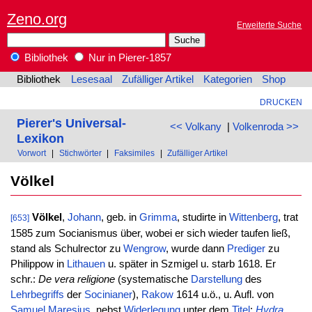
Zeno.org
Erweiterte Suche
Bibliothek
Nur in Pierer-1857
Bibliothek
Lesesaal
Zufälliger Artikel
Kategorien
Shop
DRUCKEN
Pierer's Universal-
<< Volkany
|
Volkenroda >>
Lexikon
Vorwort
|
Stichwörter
|
Faksimiles
|
Zufälliger Artikel
Völkel
Völkel
,
Johann
, geb. in
Grimma
, studirte in
Wittenberg
, trat
[653]
1585 zum Socianismus über, wobei er sich wieder taufen ließ,
stand als Schulrector zu
Wengrow
, wurde dann
Prediger
zu
Philippow in
Lithauen
u. später in Szmigel u. starb 1618. Er
schr.:
De vera religione
(systematische
Darstellung
des
Lehrbegriffs
der
Socinianer
),
Rakow
1614 u.ö., u. Aufl. von
Samuel
Maresius
, nebst
Widerlegung
unter dem
Titel
:
Hydra