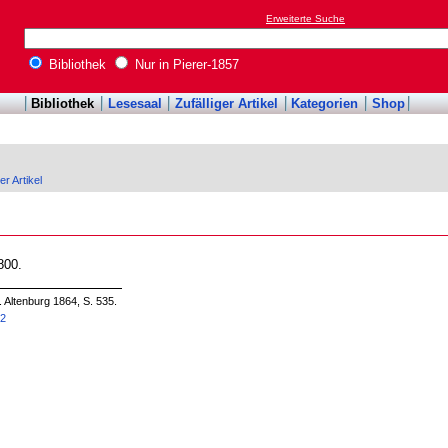
Erweiterte Suche
Bibliothek
Nur in Pierer-1857
Bibliothek
Lesesaal
Zufälliger Artikel
Kategorien
Shop
er Artikel
800.
. Altenburg 1864, S. 535.
52