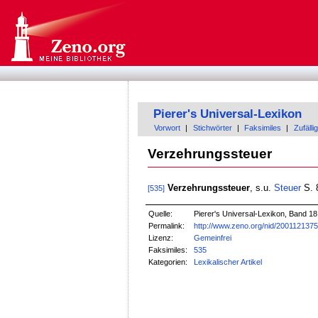
Pierer's Universal-Lexikon
Vorwort
|
Stichwörter
|
Faksimiles
|
Zufällig
Verzehrungssteuer
Verzehrungssteuer
, s.u.
Steuer
S. 
[535]
Quelle:
Pierer's Universal-Lexikon, Band 18
Permalink:
http://www.zeno.org/nid/200112137
Lizenz:
Gemeinfrei
Faksimiles:
535
Kategorien:
Lexikalischer Artikel