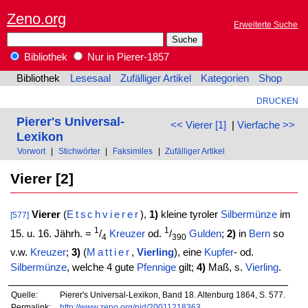
Zeno.org
Erweiterte Suche
Bibliothek
Nur in Pierer-1857
Bibliothek
Lesesaal
Zufälliger Artikel
Kategorien
Shop
DRUCKEN
Pierer's Universal-
<< Vierer [1]
|
Vierfache >>
Lexikon
Vorwort
|
Stichwörter
|
Faksimiles
|
Zufälliger Artikel
Vierer [2]
Vierer
(
Etschvierer
),
1)
kleine tyroler
Silbermünze
im
[577]
1
1
15. u. 16. Jährh. =
/
Kreuzer
od.
/
Gulden
;
2)
in
Bern
so
4
390
v.w.
Kreuzer
;
3)
(
Mattier
,
Vierling
), eine
Kupfer
- od.
Silbermünze
, welche 4 gute
Pfennige
gilt;
4)
Maß, s.
Vierling
.
Quelle:
Pierer's Universal-Lexikon, Band 18. Altenburg 1864, S. 577.
Permalink:
http://www.zeno.org/nid/20011218363