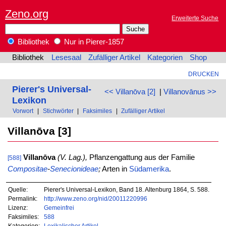
Zeno.org
Erweiterte Suche
Bibliothek
Nur in Pierer-1857
Bibliothek
Lesesaal
Zufälliger Artikel
Kategorien
Shop
DRUCKEN
Pierer's Universal-
<< Villanōva [2]
|
Villanovānus >>
Lexikon
Vorwort
|
Stichwörter
|
Faksimiles
|
Zufälliger Artikel
Villanōva [3]
Villanōva
(V. Lag.),
Pflanzengattung aus der Familie
[588]
Compositae
-
Senecionideae
;
Arten in
Südamerika
.
Quelle:
Pierer's Universal-Lexikon, Band 18. Altenburg 1864, S. 588.
Permalink:
http://www.zeno.org/nid/20011220996
Lizenz:
Gemeinfrei
Faksimiles:
588
Kategorien:
Lexikalischer Artikel