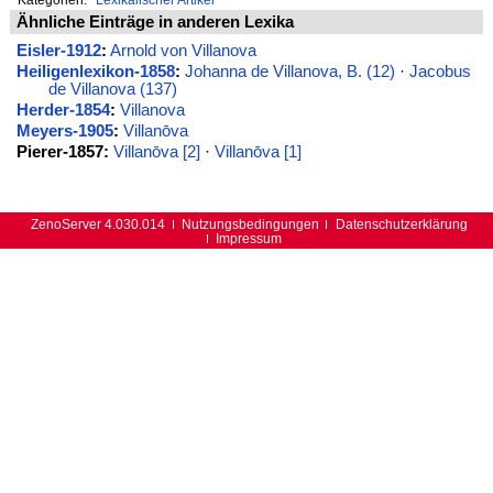
Ähnliche Einträge in anderen Lexika
Eisler-1912
:
Arnold von Villanova
Heiligenlexikon-1858
:
Johanna de Villanova, B. (12)
·
Jacobus
de Villanova (137)
Herder-1854
:
Villanova
Meyers-1905
:
Villanōva
Pierer-1857:
Villanōva [2]
·
Villanōva [1]
ZenoServer 4.030.014
Nutzungsbedingungen
Datenschutzerklärung
Impressum