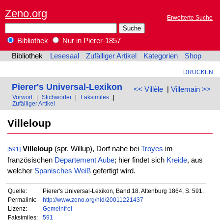
Zeno.org
Erweiterte Suche
Bibliothek
Nur in Pierer-1857
Bibliothek
Lesesaal
Zufälliger Artikel
Kategorien
Shop
DRUCKEN
Pierer's Universal-Lexikon
<< Villèle
|
Villemain >>
Vorwort
|
Stichwörter
|
Faksimiles
|
Zufälliger Artikel
Villeloup
Villeloup
(spr. Willup), Dorf nahe bei
Troyes
im
[591]
französischen
Departement
Aube
; hier findet sich
Kreide
, aus
welcher
Spanisches Weiß
gefertigt wird.
Quelle:
Pierer's Universal-Lexikon, Band 18. Altenburg 1864, S. 591.
Permalink:
http://www.zeno.org/nid/20011221437
Lizenz:
Gemeinfrei
Faksimiles:
591