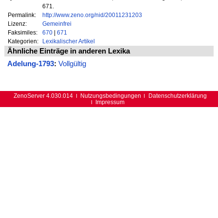
671.
Permalink:
http://www.zeno.org/nid/20011231203
Lizenz:
Gemeinfrei
Faksimiles:
670
|
671
Kategorien:
Lexikalischer Artikel
Ähnliche Einträge in anderen Lexika
Adelung-1793
:
Vollgültig
ZenoServer 4.030.014
Nutzungsbedingungen
Datenschutzerklärung
Impressum