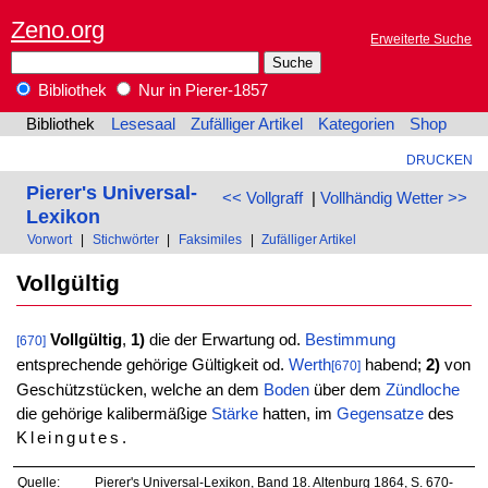
Zeno.org
Erweiterte Suche
Bibliothek
Nur in Pierer-1857
Bibliothek
Lesesaal
Zufälliger Artikel
Kategorien
Shop
DRUCKEN
Pierer's Universal-
<< Vollgraff
|
Vollhändig Wetter >>
Lexikon
Vorwort
|
Stichwörter
|
Faksimiles
|
Zufälliger Artikel
Vollgültig
Vollgültig
,
1)
die der Erwartung od.
Bestimmung
[670]
entsprechende gehörige Gültigkeit od.
Werth
habend;
2)
von
[670]
Geschützstücken, welche an dem
Boden
über dem
Zündloche
die gehörige kalibermäßige
Stärke
hatten, im
Gegensatze
des
Kleingutes
.
Quelle:
Pierer's Universal-Lexikon, Band 18. Altenburg 1864, S. 670-