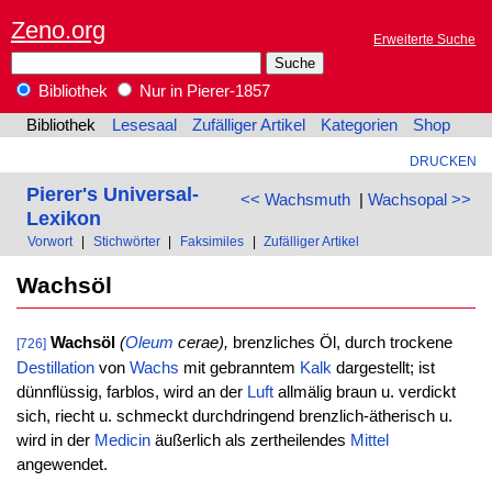
Zeno.org
Erweiterte Suche
Bibliothek
Nur in Pierer-1857
Bibliothek
Lesesaal
Zufälliger Artikel
Kategorien
Shop
DRUCKEN
Pierer's Universal-
<< Wachsmuth
|
Wachsopal >>
Lexikon
Vorwort
|
Stichwörter
|
Faksimiles
|
Zufälliger Artikel
Wachsöl
Wachsöl
(
Oleum
cerae),
brenzliches Öl, durch trockene
[726]
Destillation
von
Wachs
mit gebranntem
Kalk
dargestellt; ist
dünnflüssig, farblos, wird an der
Luft
allmälig braun u. verdickt
sich, riecht u. schmeckt durchdringend brenzlich-ätherisch u.
wird in der
Medicin
äußerlich als zertheilendes
Mittel
angewendet.