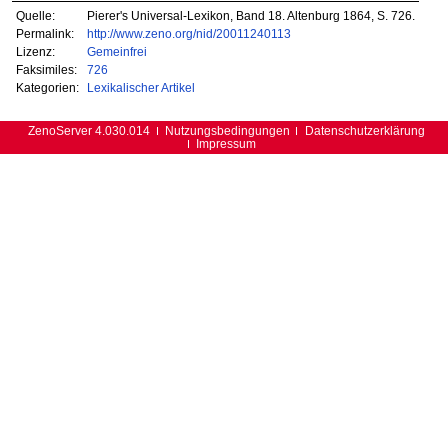
Quelle:
Pierer's Universal-Lexikon, Band 18. Altenburg 1864, S. 726.
Permalink:
http://www.zeno.org/nid/20011240113
Lizenz:
Gemeinfrei
Faksimiles:
726
Kategorien:
Lexikalischer Artikel
ZenoServer 4.030.014
Nutzungsbedingungen
Datenschutzerklärung
Impressum