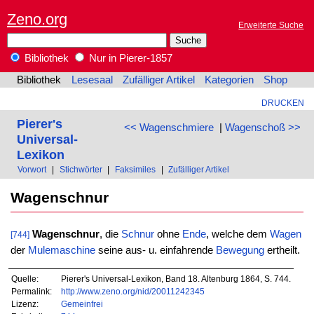
Zeno.org
Erweiterte Suche
Bibliothek
Nur in Pierer-1857
Bibliothek
Lesesaal
Zufälliger Artikel
Kategorien
Shop
DRUCKEN
Pierer's
<< Wagenschmiere
|
Wagenschoß >>
Universal-
Lexikon
Vorwort
|
Stichwörter
|
Faksimiles
|
Zufälliger Artikel
Wagenschnur
Wagenschnur
, die
Schnur
ohne
Ende
, welche dem
Wagen
[744]
der
Mulemaschine
seine aus- u. einfahrende
Bewegung
ertheilt.
Quelle:
Pierer's Universal-Lexikon, Band 18. Altenburg 1864, S. 744.
Permalink:
http://www.zeno.org/nid/20011242345
Lizenz:
Gemeinfrei