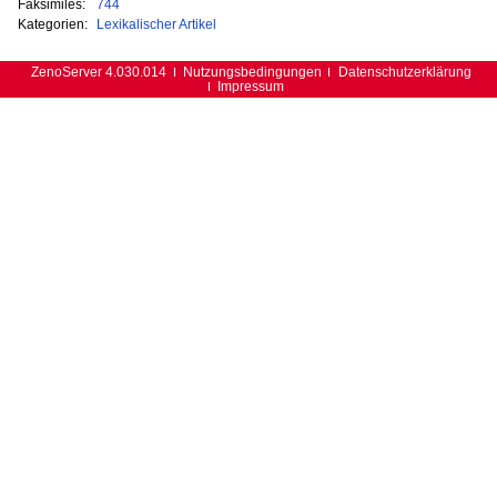
Faksimiles:
744
Kategorien:
Lexikalischer Artikel
ZenoServer 4.030.014
Nutzungsbedingungen
Datenschutzerklärung
Impressum