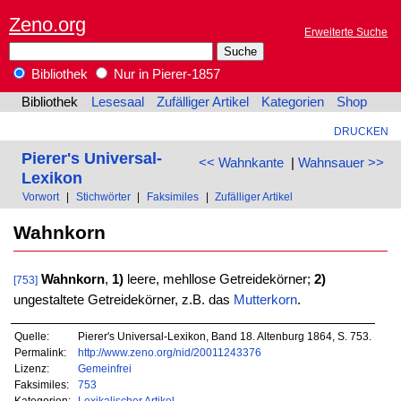
Zeno.org
Erweiterte Suche
Bibliothek
Nur in Pierer-1857
Bibliothek
Lesesaal
Zufälliger Artikel
Kategorien
Shop
DRUCKEN
Pierer's Universal-
<< Wahnkante
|
Wahnsauer >>
Lexikon
Vorwort
|
Stichwörter
|
Faksimiles
|
Zufälliger Artikel
Wahnkorn
Wahnkorn
,
1)
leere, mehllose Getreidekörner;
2)
[753]
ungestaltete Getreidekörner, z.B. das
Mutterkorn
.
Quelle:
Pierer's Universal-Lexikon, Band 18. Altenburg 1864, S. 753.
Permalink:
http://www.zeno.org/nid/20011243376
Lizenz:
Gemeinfrei
Faksimiles:
753
Kategorien:
Lexikalischer Artikel