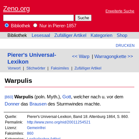
Zeno.org
Erweiterte Suche
Bibliothek
Nur in Pierer-1857
Bibliothek
Lesesaal
Zufälliger Artikel
Kategorien
Shop
DRUCKEN
Pierer's Universal-
<< Warp
|
Warragongkette >>
Lexikon
Vorwort
|
Stichwörter
|
Faksimiles
|
Zufälliger Artikel
Warpulis
Warpulis
(poln. Myth.),
Gott
, welcher nach u. vor dem
[860]
Donner
das
Brausen
des Sturmwindes machte.
Quelle:
Pierer's Universal-Lexikon, Band 18. Altenburg 1864, S. 860.
Permalink:
http://www.zeno.org/nid/20011254521
Lizenz:
Gemeinfrei
Faksimiles:
860
Kategorien:
Lexikalischer Artikel