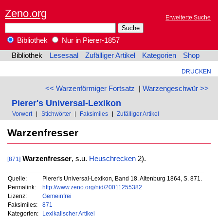
Zeno.org
Erweiterte Suche
Bibliothek
Nur in Pierer-1857
Bibliothek
Lesesaal
Zufälliger Artikel
Kategorien
Shop
DRUCKEN
<< Warzenförmiger Fortsatz
|
Warzengeschwür >>
Pierer's Universal-Lexikon
Vorwort
|
Stichwörter
|
Faksimiles
|
Zufälliger Artikel
Warzenfresser
Warzenfresser
, s.u.
Heuschrecken
2).
[871]
Quelle:
Pierer's Universal-Lexikon, Band 18. Altenburg 1864, S. 871.
Permalink:
http://www.zeno.org/nid/20011255382
Lizenz:
Gemeinfrei
Faksimiles:
871
Kategorien:
Lexikalischer Artikel