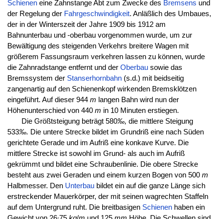
Schienen
eine Zahnstange Abt zum Zwecke des
Bremsens
und
der Regelung der
Fahrgeschwindigkeit
. Anläßlich des Umbaues,
der in der Winterszeit der Jahre 1909 bis 1912 am
Bahnunterbau und -oberbau vorgenommen wurde, um zur
Bewältigung des steigenden Verkehrs breitere Wagen mit
größerem Fassungsraum verkehren lassen zu können, wurde
die Zahnradstange entfernt und der
Oberbau
sowie das
Bremssystem der
Stanserhornbahn
(s.d.) mit beidseitig
zangenartig auf den Schienenkopf wirkenden Bremsklötzen
eingeführt. Auf dieser 944
m
langen Bahn wird nun der
Höhenunterschied von 440
m
in 10 Minuten erstiegen.
Die Größtsteigung beträgt 580
‰,
die mittlere Steigung
533
‰.
Die untere Strecke bildet im Grundriß eine nach Süden
gerichtete Gerade und im Aufriß eine konkave Kurve. Die
mittlere Strecke ist sowohl im Grund- als auch im Aufriß
gekrümmt und bildet eine Schraubenlinie. Die obere Strecke
besteht aus zwei Geraden und einem kurzen Bogen von 500
m
Halbmesser. Den
Unterbau
bildet ein auf die ganze Länge sich
erstreckender Mauerkörper, der mit seinen wagrechten Staffeln
auf dem Untergrund ruht. Die breitbasigen
Schienen
haben ein
Gewicht von 26∙75
kg
/
m
und 125
mm
Höhe. Die Schwellen sind