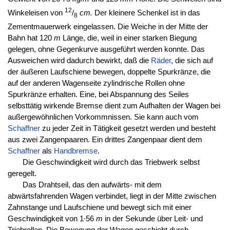
12
Winkeleisen von
/
cm.
Der kleinere Schenkel ist in das
8
Zementmauerwerk eingelassen. Die Weiche in der Mitte der
Bahn hat 120
m
Länge, die, weil in einer starken Biegung
gelegen, ohne Gegenkurve ausgeführt werden konnte. Das
Ausweichen wird dadurch bewirkt, daß die
Räder
, die sich auf
der äußeren Laufschiene bewegen, doppelte Spurkränze, die
auf der anderen Wagenseite zylindrische Rollen ohne
Spurkränze erhalten. Eine, bei Abspannung des Seiles
selbsttätig wirkende Bremse dient zum Aufhalten der Wagen bei
außergewöhnlichen Vorkommnissen. Sie kann auch vom
Schaffner
zu jeder Zeit in Tätigkeit gesetzt werden und besteht
aus zwei Zangenpaaren. Ein drittes Zangenpaar dient dem
Schaffner
als
Handbremse
.
Die Geschwindigkeit wird durch das Triebwerk selbst
geregelt.
Das Drahtseil, das den aufwärts- mit dem
abwärtsfahrenden Wagen verbindet, liegt in der Mitte zwischen
Zahnstange und Laufschiene und bewegt sich mit einer
Geschwindigkeit von 1∙56
m
in der Sekunde über Leit- und
Triebrollen. Die Bewegung der Wagen geschieht durch