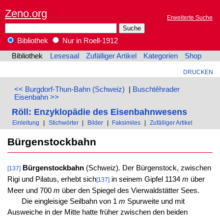
Zeno.org
Erweiterte Suche
Bibliothek
Nur in Roell-1912
Bibliothek
Lesesaal
Zufälliger Artikel
Kategorien
Shop
DRUCKEN
<< Burgdorf-Thun-Bahn (Schweiz)
|
Buschtěhrader
Eisenbahn >>
Röll: Enzyklopädie des Eisenbahnwesens
Einleitung
|
Stichwörter
|
Bilder
|
Faksimiles
|
Zufälliger Artikel
Bürgenstockbahn
Bürgenstockbahn
(Schweiz). Der Bürgenstock, zwischen
[137]
Rigi und Pilatus, erhebt sich
in seinem Gipfel 1134
m
über
[137]
Meer und 700
m
über den Spiegel des Vierwaldstätter Sees.
Die eingleisige Seilbahn von 1
m
Spurweite und mit
Ausweiche in der Mitte hatte früher zwischen den beiden