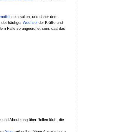
rmittel
sein sollen, und daher dem
ndet häufiger
Wechsel
der Kräfte und
em Falle so angeordnet sein, daß das
e und Abnutzung über Rollen läuft, die
ein
Gleis
mit selbsttätiger Ausweiche in