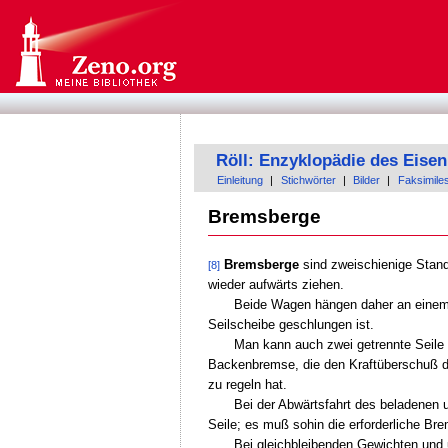
Röll: Enzyklopädie des Eis
Einleitung
|
Stichwörter
|
Bilder
|
Faksimile
Bremsberge
Bremsberge
sind zweischienige Stand
[8]
wieder aufwärts ziehen.
Beide Wagen hängen daher an einem S
Seilscheibe geschlungen ist.
Man kann auch zwei getrennte Seile v
Backenbremse, die den Kraftüberschuß 
zu regeln hat.
Bei der Abwärtsfahrt des beladenen 
Seile; es muß sohin die erforderliche Br
Bei gleichbleibenden Gewichten und