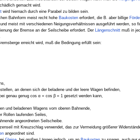
chädlich gemacht wird.
t
wird hiernach durch eine Parabel zu bilden sein.
schen Bahnform meist recht hohe
Baukosten
erfordert, die B. aber billige
Förde
und meist mit verschiedenen Neigungsverhältnissen ausgeführt werden, so fi
ienung der Bremse an der Seilscheibe erfordert. Der
Längenschnitt
muß in jed
.
remsberge erreicht wird, muß die Bedingung erfüllt sein:
ns,
stellen, an denen sich der beladene und der leere Wagen befinden,
bei genau genug cos α = cos β = 1 gesetzt werden kann,
ren und beladenen Wagens vom oberen Bahnende,
 Rollen laufenden Seiles,
hnende angeordneten Seilscheibe.
Litzenseil mit Kreuzschlag verwendet, das zur Vermeidung größerer Widerständ
en
angeordnet sind.
wei
Gleise
, bei großen Längen jedoch, um an
Baukosten
zu sparen, auch nur 