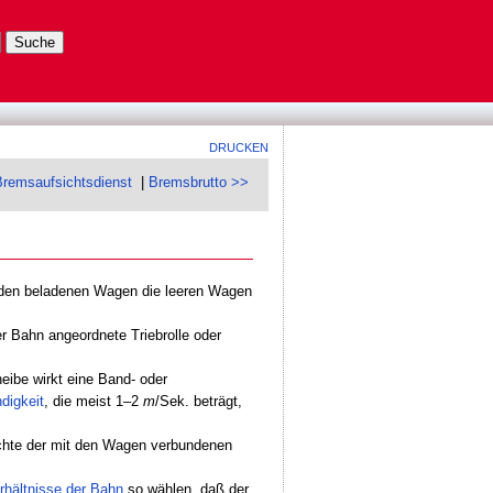
DRUCKEN
remsaufsichtsdienst
|
Bremsbrutto >>
enden beladenen Wagen die leeren Wagen
r Bahn angeordnete Triebrolle oder
heibe wirkt eine Band- oder
digkeit
, die meist 1–2
m
/Sek. beträgt,
ichte der mit den Wagen verbundenen
rhältnisse der Bahn
so wählen, daß der