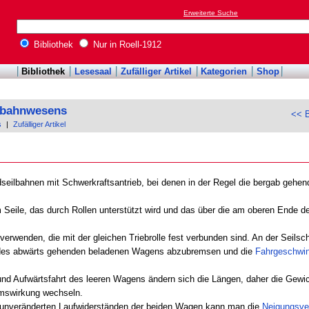
Erweiterte Suche
Bibliothek
Nur in Roell-1912
Bibliothek
Lesesaal
Zufälliger Artikel
Kategorien
Shop
enbahnwesens
<< B
s
|
Zufälliger Artikel
seilbahnen mit Schwerkraftsantrieb, bei denen in der Regel die bergab geh
eile, das durch Rollen unterstützt wird und das über die am oberen Ende de
erwenden, die mit der gleichen Triebrolle fest verbunden sind. An der Seilsc
des abwärts gehenden beladenen Wagens abzubremsen und die
Fahrgeschwin
und Aufwärtsfahrt des leeren Wagens ändern sich die Längen, daher die Gew
emswirkung wechseln.
 unveränderten Laufwiderständen der beiden Wagen kann man die
Neigungsve