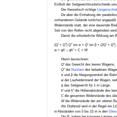
Einfluß der Seilgewichtsunterschiede uns
Der theoretisch richtige
Längenschnit
Da aber die Einhaltung der paraboli
vorhandenen Gelände tunlichst angepaßt 
Widerstände statt, der eine dauernde Bed
Seil von den Rollen nicht abgehoben wird
Damit die erforderliche Wirkung am B
(
Q'
+
Q''
)
Q''
sin α >
Q'
sin β + (2
Q'
+
Q''
)
w
+
qh'
–
qh''
+ C +
W.
Hierin bezeichnen:
Q'
das Gewicht des leeren Wagens,
Q''
die
Nutzlast
des beladenen Wage
α und β die Neigungswinkel der Bahn
w
der Laufwiderstand der Wagen, wo
q
das Seilgewicht für 1
m
Länge,
h'
und
h''
die Höhenabstände des lee
C
die gesamten Widerstände des über
W
die Widerstände der am oberen Ba
Als Drahtseil wird in der Regel ein 
in Abständen von 5 bis 15
m
in den
Gleis
Die B. haben bei kürzeren Längen z