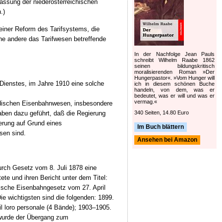
lassung der niederösterreichischen
.)
einer Reform des Tarifsystems, die
he andere das Tarifwesen betreffende
In der Nachfolge Jean Pauls
schreibt Wilhelm Raabe 1862
seinen bildungskritisch
moralisierenden Roman »Der
Hungerpastor«. »Vom Hunger will
 Dienstes, im Jahre 1910 eine solche
ich in diesem schönen Buche
handeln, von dem, was er
bedeutet, was er will und was er
vermag.«
ändischen Eisenbahnwesen, insbesondere
ben dazu geführt, daß die Regierung
340 Seiten, 14.80 Euro
erung auf Grund eines
Im Buch blättern
sen sind.
Ansehen bei Amazon
urch Gesetz vom 8. Juli 1878 eine
te und ihren Bericht unter dem Titel:
ienische Eisenbahngesetz vom 27. April
ie wichtigsten sind die folgenden: 1899.
e il loro personale (4 Bände); 1903–1905.
n wurde der Übergang zum