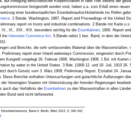
e, auf Anregung wirtschaftlicher Körperschaften in New York seitens der ge
ungskommission festgestellt worden sind, haben u.a. zum Erlaß eines neuen
nsetzung einer bundesstaatlichen Eisenbahnaufsichtsbehörde ins Rollen gebr
mmerce
. 2 Bände. Washington; 1887. Report and Proceedings of the United St
liminary report on trusts and industrial combinations. 2 Bände mit Karte u.s.
V., IX., XIII., XIX. besonders wichtig für die
Eisenbahnen
; 1905. Report an
d the
Interstate Commerce Act
. 5 Bände nebst 1 bes. Band, in dem die Unt
911:
ngen und Berichte, die sehr umfassendes Material über die Wasserstraßen, nic
1. Preliminary report einer Inland waterways Commission, eingesetzt durch P
 dem Kongreß vorgelegt 26. Februar 1908. Washington 1908. 1 Bd. mit Karten u
tation by water in the United States. 3 Bde. (1909 12. und 19. Juli, 1910 26.
zt durch Gesetz vom 3. März 1909; Preliminary Report. Erstattet 24. Januar 
. Diese Berichte enthalten Untersuchungen und gutachtliche Äußerungen über
n der Vereinigten Staaten mit Unterstützung der fremden Regierungen bearbeit
rs auch das Verhältnis der
Eisenbahnen
zu den Wasserstraßen in allen Länder
en Bund wird nicht befürwortet.
es Eisenbahnwesens, Band 4. Berlin, Wien 1913, S. 340-342.
32