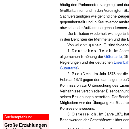
häufig den Parlamenten vorgelegt und dur
Großbritannien und in den Vereinigten St
Sachverständigen wie gerichtliche Zeug
gegenüberstellt und in Kreuzverhör ausfrag
abweichender Auffassung genau kennen z
Die E. haben wiederholt wichtige Ent
in den Berichten die Mehrheiten und die 
Von
wichtigeren
E. sind folgend
1.
Deutsches Reich
. Im Jahre
allgemeinen Erhöhung der
Gütertarife
, 18
Regierungen und der deutschen
Eisenba
Gütertarife
).
2.
Preußen
. Im Jahr 1873 hat di
Februar 1873 gegen den damaligen preuß
Kommission zur Untersuchung des Eisenb
Verhältnisse verschiedener Eisenbahnun
seinen Beziehungen betreffen. Der Berich
Mitgliedern war der Übergang zur Staatsb
Konzessionswesens.
3.
Österreich
. Im Jahre 1871 ha
Buchempfehlung
Beschwerden der Geschäftswelt über den 
Große Erzählungen