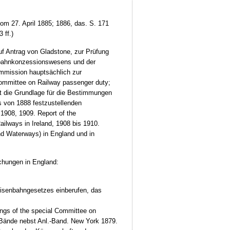
vom 27. April 1885; 1886, das. S. 171
 ff.)
uf Antrag von Gladstone, zur Prüfung
nbahnkonzessionswesens und der
mission hauptsächlich zur
ommittee on Railway passenger duty;
et die Grundlage für die Bestimmungen
 von 1888 festzustellenden
1908, 1909. Report of the
ilways in Ireland, 1908 bis 1910.
d Waterways) in England und in
uchungen in England:
Eisenbahngesetzes einberufen, das
ings of the special Committee on
 Bände nebst Anl.-Band. New York 1879.