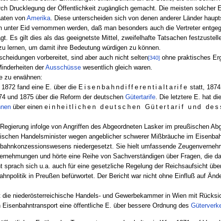
ch Drucklegung der Öffentlichkeit zugänglich gemacht. Die meisten solcher E.
aaten von
Amerika
. Diese unterscheiden sich von denen anderer Länder haupts
en unter Eid vernommen werden, daß man besonders auch die Vertreter entge
t. Es gilt dies als das geeignetste Mittel, zweifelhafte Tatsachen festzustell
u lernen, um damit ihre Bedeutung würdigen zu können.
scheidungen vorbereitet, sind aber auch nicht selten
ohne praktisches Erg
[340]
Minderheiten der
Ausschüsse
wesentlich gleich waren.
e zu erwähnen:
 1872 fand eine E. über die
Eisenbahndifferentialtarife
statt, 1874
74 und 1875 über die Reform der deutschen
Gütertarife
. Die letztere E. hat d
hnen
über einen
einheitlichen deutschen Gütertarif und des
e Regierung infolge von Angriffen des Abgeordneten Lasker im preußischen A
ischen Handelsminister wegen angeblicher schwerer Mißbräuche im Eisenba
ahnkonzessionswesens niedergesetzt. Sie hielt umfassende Zeugenvernehm
ternehmungen und hörte eine Reihe von Sachverständigen über Fragen, die d
t sprach sich u.a. auch für eine gesetzliche Regelung der Reichsaufsicht übe
ahnpolitik in Preußen befürwortet. Der Bericht war nicht ohne Einfluß auf Ä
t die niederösterreichische Handels- und Gewerbekammer in Wien mit Rücksi
Eisenbahntransport eine öffentliche E. über bessere Ordnung des
Güterverk