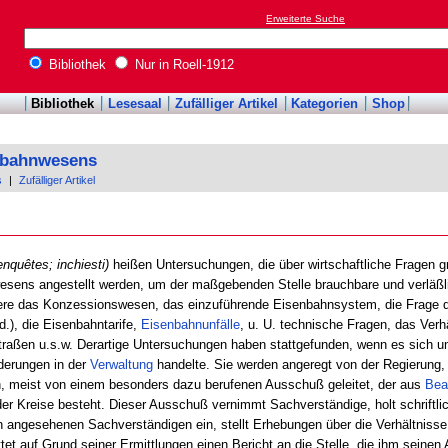
Erweiterte Suche
Bibliothek
Nur in Roell-1912
Bibliothek
Lesesaal
Zufälliger Artikel
Kategorien
Shop
enbahnwesens
s
|
Zufälliger Artikel
enquêtes; inchiesti)
heißen Untersuchungen, die über wirtschaftliche Fragen gr
ens angestellt werden, um der maßgebenden Stelle brauchbare und verläßli
ndere das Konzessionswesen, das einzuführende Eisenbahnsystem, die Frage 
d.), die Eisenbahntarife,
Eisenbahnunfälle
, u. U. technische Fragen, das Verh
traßen u.s.w. Derartige Untersuchungen haben stattgefunden, wenn es sich 
derungen in der
Verwaltung
handelte. Sie werden angeregt von der Regierung,
en, meist von einem besonders dazu berufenen Ausschuß geleitet, der aus
Bea
ider Kreise besteht. Dieser Ausschuß vernimmt Sachverständige, holt schrift
n angesehenen Sachverständigen ein, stellt Erhebungen über die Verhältnisse
t auf Grund seiner Ermittlungen einen Bericht an die Stelle, die ihm seinen Au