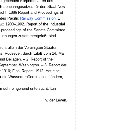
setzgebenden Körperschaften des
 Eisenbahngesetzes für den Staat New
acht; 1886 Report and Proceedings of
ates Pacific
Railway Commission
. 1
w.; 1900–1902. Report of the Industrial
d proceedings of the Senate Committee
ersuchungen zusammengefaßt sind.
ht allein der Vereinigten Staaten,
räs. Roosevelt durch Erlaß vom 14. Mai
nd Beilagen. – 2. Report of the
 September. Washington. – 3. Report der
1910; Final Report. 1912. Hat eine
 die Wasserstraßen in allen Ländern,
et.
n sehr eingehend untersucht. Ein
v. der Leyen.