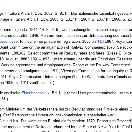
.
e in Italien, Arch. f. Ebw. 1882, S. 91 ff.; Das italienische Eisenbahngesetz 
rage in Italien; Arch. f. Ebw. 1905, S. 1017 ff.; 1907. S. 1067 ff.; 1908, S. 263
 E. sind folgende: 1844. 14. 2.–8. 5., Untersuchungskommission, eingesetzt a
Berichte erstattet; 1846. Mehrere Kommissionen zur Untersuchung des Eise
usschüsse
: to inquire into private bill legislation; 1865 bis
1867. Royal Com
[341]
 Joint Committee on the amalgamation of Railway Companies; 1876. Select c
ents; 1881/82. Select committee on Railway rates and fares. (Diese E. bild
10. August 1888.) 1891–1893. Untersuchung über die auf Grund des Gesetzes
r Working agreements und Amalgamations: Report of the Railway Conference. 
ements and amalgamations. 1911; Viceregal Commission for the inquiry of Ra
1911. Royal Commission. Untersuchungen über die Wasserstraßen (Canals an
on 1906 bis 1911 veröffentlicht.)
ie englische
Eisenbahnpolitik
. Bd. I, II; ferner Über parlamentarische Unters
–51.)
vom Ministerium der Verkehrsanstalten zur Begutachtung des Projekts eines 
og. Graf Baranowsche Untersuchungskommission ausgearbeitet war.
 Amerika
. Die wichtigsten E. sind die folgenden: 1879. Report and Proceed
in the management of Railroads, chartered by the State of
New York
. Fünf