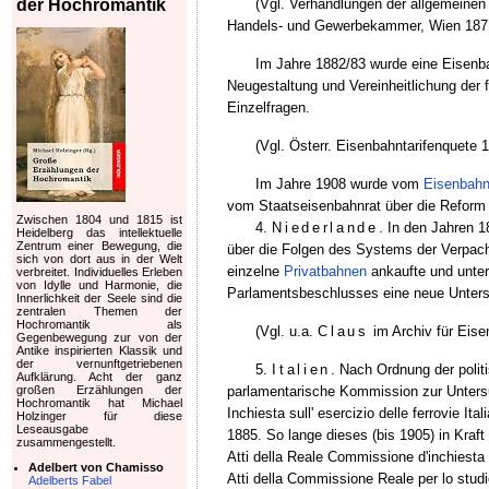
(Vgl. Verhandlungen der allgemeinen
der Hochromantik
Handels- und Gewerbekammer, Wien 1871, 
Im Jahre 1882/83 wurde eine Eisenba
Neugestaltung und Vereinheitlichung der 
Einzelfragen.
(Vgl. Österr. Eisenbahntarifenquete 1
Im Jahre 1908 wurde vom
Eisenbahn
vom Staatseisenbahnrat über die Reform 
Zwischen 1804 und 1815 ist
4.
Niederlande
. In den Jahren 
Heidelberg das intellektuelle
Zentrum einer Bewegung, die
über die Folgen des Systems der Verpach
sich von dort aus in der Welt
einzelne
Privatbahnen
ankaufte und unter
verbreitet. Individuelles Erleben
von Idylle und Harmonie, die
Parlamentsbeschlusses eine neue Unters
Innerlichkeit der Seele sind die
zentralen Themen der
Hochromantik als
(Vgl. u.a.
Claus
im Archiv für Eise
Gegenbewegung zur von der
Antike inspirierten Klassik und
der vernunftgetriebenen
5.
Italien
. Nach Ordnung der polit
Aufklärung. Acht der ganz
parlamentarische Kommission zur Untersuc
großen Erzählungen der
Hochromantik hat Michael
Inchiesta sull' esercizio delle ferrovie I
Holzinger für diese
Leseausgabe
1885. So lange dieses (bis 1905) in Kraf
zusammengestellt.
Atti della Reale Commissione d'inchiesta su
Adelbert von Chamisso
Atti della Commissione Reale per lo studi
Adelberts Fabel