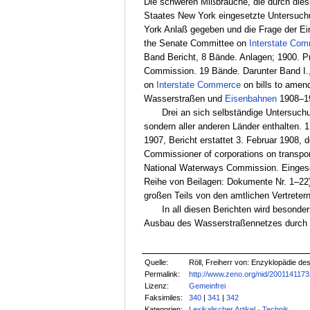
Die schweren Mißbräuche, die durch dies
Staates New York eingesetzte Untersuch
York Anlaß gegeben und die Frage der Ei
the Senate Committee on
Interstate Co
Band Bericht, 8 Bände. Anlagen; 1900. Pre
Commission. 19 Bände. Darunter Band I., I
on
Interstate Commerce
on bills to amen
Wasserstraßen und
Eisenbahnen
1908–1
Drei an sich selbständige Untersuchu
sondern aller anderen Länder enthalten. 
1907, Bericht erstattet 3. Februar 1908,
Commissioner of corporations on transpor
National Waterways Commission. Eingeset
Reihe von Beilagen: Dokumente Nr. 1–22)
großen Teils von den amtlichen Vertreter
In all diesen Berichten wird besonde
Ausbau des Wasserstraßennetzes durch d
Quelle:
Röll, Freiherr von: Enzyklopädie d
Permalink:
http://www.zeno.org/nid/200114117
Lizenz:
Gemeinfrei
Faksimiles:
340
|
341
|
342
Kategorien:
Lexikalischer Artikel
·
Technik