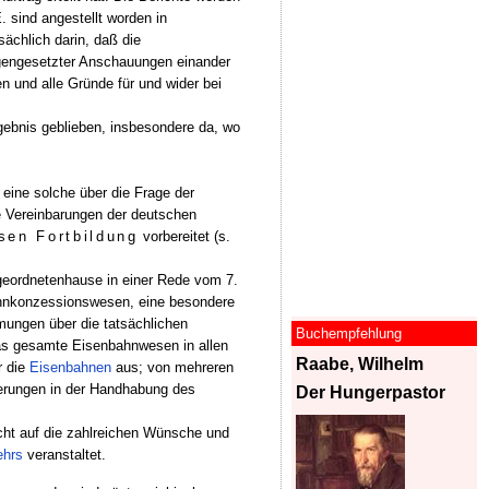
 sind angestellt worden in
ächlich darin, daß die
gengesetzter Anschauungen einander
en und alle Gründe für und wider bei
ebnis geblieben, insbesondere da, wo
 eine solche über die Frage der
ie Vereinbarungen der deutschen
sen Fortbildung
vorbereitet (s.
bgeordnetenhause in einer Rede vom 7.
hnkonzessionswesen, eine besondere
ungen über die tatsächlichen
Buchempfehlung
as gesamte Eisenbahnwesen in allen
Raabe, Wilhelm
r die
Eisenbahnen
aus; von mehreren
nderungen in der Handhabung des
Der Hungerpastor
cht auf die zahlreichen Wünsche und
ehrs
veranstaltet.