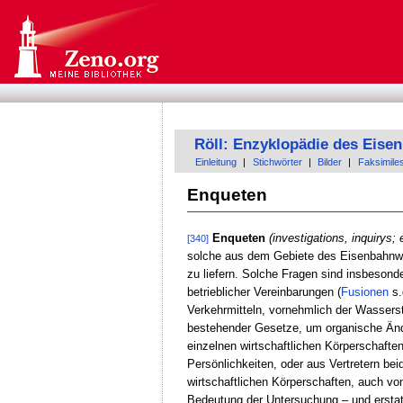
Röll: Enzyklopädie des Eis
Einleitung
|
Stichwörter
|
Bilder
|
Faksimile
Enqueten
Enqueten
(investigations, inquirys; 
[340]
solche aus dem Gebiete des Eisenbahnwes
zu liefern. Solche Fragen sind insbeso
betrieblicher Vereinbarungen (
Fusionen
s.
Verkehrmitteln, vornehmlich der Wassers
bestehender Gesetze, um organische Än
einzelnen wirtschaftlichen Körperschaft
Persönlichkeiten, oder aus Vertretern be
wirtschaftlichen Körperschaften, auch vo
Bedeutung der Untersuchung – und erstatte