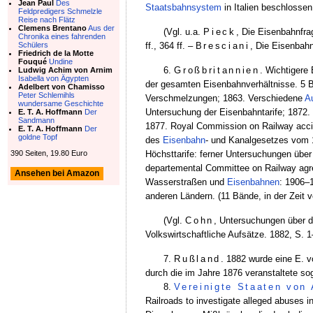
Jean Paul
Des
Staatsbahnsystem
in Italien beschlossen
Feldpredigers Schmelzle
Reise nach Flätz
Clemens Brentano
Aus der
(Vgl. u.a.
Pieck
, Die Eisenbahnfrag
Chronika eines fahrenden
ff., 364 ff. –
Bresciani
, Die Eisenbahnf
Schülers
Friedrich de la Motte
Fouqué
Undine
6.
Großbritannien
. Wichtigere
Ludwig Achim von Arnim
Isabella von Ägypten
der gesamten Eisenbahnverhältnisse. 5 
Adelbert von Chamisso
Peter Schlemihls
Verschmelzungen; 1863. Verschiedene
A
wundersame Geschichte
Untersuchung der Eisenbahntarife; 1872.
E. T. A. Hoffmann
Der
Sandmann
1877. Royal Commission on Railway accid
E. T. A. Hoffmann
Der
goldne Topf
des
Eisenbahn
- und Kanalgesetzes vom 
390 Seiten, 19.80 Euro
Höchsttarife: ferner Untersuchungen übe
departemental Committee on Railway agre
Ansehen bei Amazon
Wasserstraßen und
Eisenbahnen
: 1906–
anderen Ländern. (11 Bände, in der Zeit v
(Vgl.
Cohn
, Untersuchungen über d
Volkswirtschaftliche Aufsätze. 1882, S. 1
7.
Rußland
. 1882 wurde eine E. 
durch die im Jahre 1876 veranstaltete s
8.
Vereinigte Staaten von
Railroads to investigate alleged abuses 