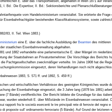
 öffentlichen E. über das Transportwesen, abgehalten in Wien 1871 auf Veran
I. Bd.: Die Expertise; II. Bd.: Sektionsberichte und Plenarschlußberatungen
hntarifenquete vom Handelsministerium veranstaltet. Sie erörterte die Frage 
für Eisenbahnfrachtgüter bestehenden Klassifikationssysteme, sowie zahlreic
882/83, II. Teil. Wien 1883.)
ministerium
eine E. über die fachliche Ausbildung der
Beamten
des mittleren
der staatlichen Eisenbahnverwaltung abgehalten.
1881 und 1882 verhandelte eine parlamentarische E. über Mängel im niederl
tung der Staatsbahnen an Privatunternehmer. Die Vorschläge des Berichts ha
 die Pachtgesellschaften zweckmäßiger verteilte. Im Jahre 1908 hat die Regi
uchungskommission eingesetzt, deren Verhandlungen noch nicht abgeschlos
nbahnwesen 1883, S. 571 ff. und 1892, S. 459 ff.)
ischen und wirtschaftlichen Verhältnisse des geeinigten Königreiches wurde d
hung der Eisenbahnfrage eingesetzt, die 3 Jahre lang (1878 bis 1881) arbeite
taliane (7 Bände) veröffentlichte. Der Bericht bildete die Grundlage für das ital
t war, wurden wiederholt E. über Mißstände im Eisenbahnwesen veranstaltet. D
i rapporti fra le società esercenti le tre principali rete di ferrovie del regno 
o di proposte sull' ordinamento ferroviario (5 Bände). Auf Grund der letztere