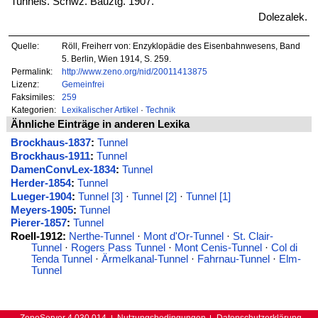
Tunnels. Schwz. Bauztg. 1907.
Dolezalek.
Quelle:
Röll, Freiherr von: Enzyklopädie des Eisenbahnwesens, Band
5. Berlin, Wien 1914, S. 259.
Permalink:
http://www.zeno.org/nid/20011413875
Lizenz:
Gemeinfrei
Faksimiles:
259
Kategorien:
Lexikalischer Artikel
·
Technik
Ähnliche Einträge in anderen Lexika
Brockhaus-1837
:
Tunnel
Brockhaus-1911
:
Tunnel
DamenConvLex-1834
:
Tunnel
Herder-1854
:
Tunnel
Lueger-1904
:
Tunnel [3]
·
Tunnel [2]
·
Tunnel [1]
Meyers-1905
:
Tunnel
Pierer-1857
:
Tunnel
Roell-1912:
Nerthe-Tunnel
·
Mont d'Or-Tunnel
·
St. Clair-
Tunnel
·
Rogers Pass Tunnel
·
Mont Cenis-Tunnel
·
Col di
Tenda Tunnel
·
Ärmelkanal-Tunnel
·
Fahrnau-Tunnel
·
Elm-
Tunnel
ZenoServer 4.030.014
Nutzungsbedingungen
Datenschutzerklärung