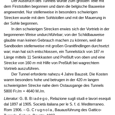
Der Ausbruch des Tunnels wurde zum größten Teile mit
dem Firststollen begonnen und dann die belgische Bauweise
angewendet. Nur stellenweise in besonders schwierigen
Strecken wurde mit dem Sohlstollen und mit der Mauerung in
der Sohle begonnen.
In den schwierigen Strecken erwies sich der Vortrieb in der
begonnenen Weise undurchführbar; von der Schildbauweise
glaubte man keinen Gebrauch machen zu können, weil der
Sandboden stellenweise mit großen Granitfindlingen durchsetzt
war; man hat sich entschlossen, ein Tunnelstück von 187
m
Länge mittels 11 Senkkasten und Preßluft von oben und eine
Strecke von 160
m
mit Hilfe von Preßluft bei wagrechtem
Vortrieb auszuführen.
Der Tunnel erforderte nahezu 4 Jahre Bauzeit. Die Kosten
waren besonders hohe und betrugen in der 420
m
langen
schwierigsten Strecke nahe dem Ostausgange des Tunnels
5800 Fr./
m
= 4640 M./
m.
Literatur:
G. B.
Biadego
, Relazione sugli studi e lavori esequti
dal 1897 al 1905. Società italiana per le S. f. d. Mediterraneo.
Rom 1906. – G.
Crugnola
, Bauausführung des Gattico-