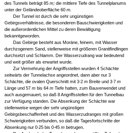
des Tunnels beträgt 85
m;
die mittlere Tiefe des Tunnelplanums
unter der Geländeoberfläche 60
m.
Der Tunnel ist durch die sehr ungünstigen
Gebirgsverhältnisse, die besonderen Bauschwierigkeiten und
die außerordentlichen Mittel zu deren Bewältigung
bekanntgeworden.
Das Gebirge besteht aus Moräne, feinem, mit Wasser
durchzogenem Sand, stellenweise mit größeren Granitfindlingen
durchsetzt und Schlamm. Der Wasserzudrang war bedeutend
und weit größer als erwartet wurde.
Zur Vermehrung der Angriffsstellen wurden 4 Schächte
seitwärts der Tunnelachse angeordnet, dann aber nur 3
Schächte, die ovalen Querschnitt mit 3∙2
m
Breite und 3∙7
m
Länge und 57
m
bis 64
m
Tiefe hatten, zum Bauverwendet und
auch ausgemauert, so daß 8 Angriffsstellen für den Tunnelbau
zur Verfügung standen. Die Absenkung der Schächte war
stellenweise wegen der sehr ungünstigen
Gebirgsbeschaffenheit und des Wasserzudranges mit großen
Schwierigkeiten verbunden, so daß die Tagesfortschritte der
Absenkung nur 0∙25 bis 0∙45
m
betrugen.