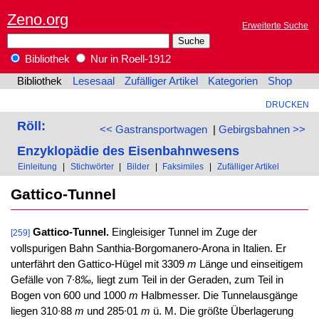
Zeno.org
Erweiterte Suche
Bibliothek
Nur in Roell-1912
Bibliothek
Lesesaal
Zufälliger Artikel
Kategorien
Shop
DRUCKEN
Röll:
<< Gastransportwagen
|
Gebirgsbahnen >>
Enzyklopädie des Eisenbahnwesens
Einleitung
|
Stichwörter
|
Bilder
|
Faksimiles
|
Zufälliger Artikel
Gattico-Tunnel
Gattico-Tunnel.
Eingleisiger Tunnel im Zuge der
[259]
vollspurigen Bahn Santhia-Borgomanero-Arona in Italien. Er
unterfährt den Gattico-Hügel mit 3309
m
Länge und einseitigem
Gefälle von 7∙8
‰,
liegt zum Teil in der Geraden, zum Teil in
Bogen von 600 und 1000
m
Halbmesser. Die Tunnelausgänge
liegen 310∙88
m
und 285∙01
m
ü. M. Die größte Überlagerung