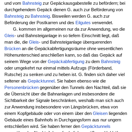
und vom
Bahnsteig
zur Gepäckausgabestelle zu befördern; bei
durchgehendem Gepäck dienen G. auch zur Beförderung von
Bahnsteig
zu
Bahnsteig
. Bisweilen werden G. auch zur
Beförderung der Postkarren und des
Eilgutes
verwendet.
G. kommen im allgemeinen nur da zur Anwendung, wo die
Gleis
- und Bahnsteiganlage in so tiefem Einschnitt liegt, daß
man die, die
Gleis
- und Bahnsteiganlage überquerenden
Brücken
an die Gepäckabfertigungsräume ohne wesentlichen
Höhenunterschied anschließen kann, so daß das Gepäck auf
seinem Wege von der
Gepäckabfertigung
zu dem
Bahnsteig
oder umgekehrt nur einmal mittels Aufzugs (Förderband,
Rutsche) zu senken und zu heben ist. G. finden sich daher viel
seltener als
Gepäcktunnel
. Sie haben ebenso wie die
Personenbrücken
gegenüber den Tunnels den Nachteil, daß sie
die Übersicht über die Bahnanlagen und insbesondere die
Sichtbarkeit der Signale beschränken, weshalb man sich auch
zur Anwendung insbesondere von Längsbrücken, etwa von
einem Kopfgebäude oder von einem über den
Gleisen
liegenden
Gebäude eines Bahnhofs in Durchgangsform aus nur ungern
entschließen wird. Sie haben ferner den
Gepäcktunnels