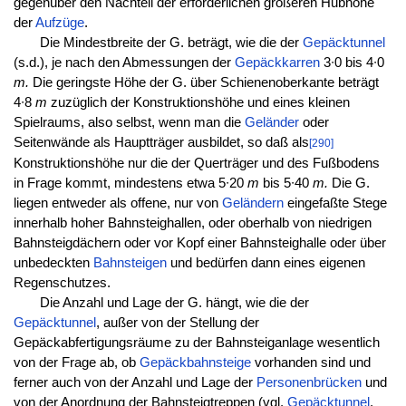
gegenüber den Nachteil der erforderlichen größeren Hubhöhe
der
Aufzüge
.
Die Mindestbreite der G. beträgt, wie die der
Gepäcktunnel
(s.d.), je nach den Abmessungen der
Gepäckkarren
3∙0 bis 4∙0
m.
Die geringste Höhe der G. über Schienenoberkante beträgt
4∙8
m
zuzüglich der Konstruktionshöhe und eines kleinen
Spielraums, also selbst, wenn man die
Geländer
oder
Seitenwände als Hauptträger ausbildet, so daß als
[290]
Konstruktionshöhe nur die der Querträger und des Fußbodens
in Frage kommt, mindestens etwa 5∙20
m
bis 5∙40
m.
Die G.
liegen entweder als offene, nur von
Geländern
eingefaßte Stege
innerhalb hoher Bahnsteighallen, oder oberhalb von niedrigen
Bahnsteigdächern oder vor Kopf einer Bahnsteighalle oder über
unbedeckten
Bahnsteigen
und bedürfen dann eines eigenen
Regenschutzes.
Die Anzahl und Lage der G. hängt, wie die der
Gepäcktunnel
, außer von der Stellung der
Gepäckabfertigungsräume zu der Bahnsteiganlage wesentlich
von der Frage ab, ob
Gepäckbahnsteige
vorhanden sind und
ferner auch von der Anzahl und Lage der
Personenbrücken
und
von der Anordnung der Bahnsteigtreppen (vgl.
Gepäcktunnel
,