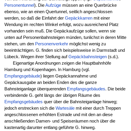
Personentunnel
). Die
Aufzüge
müssen an eine Querbrücke
ebenso, wie an einen Quertunnel, seitlich angeschlossen
werden, so daß die Einfahrt der
Gepäckkarren
mit einer
Wendung im rechten Winkel erfolgt, wozu ausreichend Platz
vorhanden sein muß. Die Gepäckaufzüge sollen, wenn sie
unten auf Personenbahnsteigen münden, tunlichst in deren Mitte
stehen, um den
Personenverkehr
möglichst wenig zu
beeinträchtigen. G. finden sich beispielsweise in Darmstadt und
Lübeck. Wegen ihrer Stellung auf
Gepäckbahnsteigen
(s.d.).
Eigenartige Anordnungen zeigen die Hauptbahnhöfe
Hamburg und Kopenhagen. In Hamburg (vgl.
Empfangsgebäude
) liegen Gepäckannahme und
Gepäckausgabe an beiden Enden des die ganze
Bahnsteiganlage überquerenden
Empfangsgebäudes
. Die beide
verbindende G. geht längs der übrigen Räume des
Empfangsgebäudes
quer über die Bahnsteiganlage hinweg;
jedoch erstrecken sich die
Wartesäle
mit einer durch Treppen
angeschlossenen erhöhten Estrade und mit den an diese
anschließenden Damen- und Speiseräumen noch über die
kastenartig darunter entlang geführte G. hinweg.