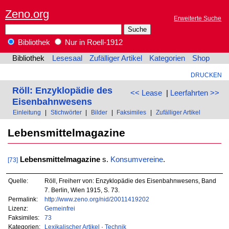
Zeno.org
Erweiterte Suche
Bibliothek
Nur in Roell-1912
Bibliothek
Lesesaal
Zufälliger Artikel
Kategorien
Shop
DRUCKEN
Röll: Enzyklopädie des
<< Lease
|
Leerfahrten >>
Eisenbahnwesens
Einleitung
|
Stichwörter
|
Bilder
|
Faksimiles
|
Zufälliger Artikel
Lebensmittelmagazine
Lebensmittelmagazine
s.
Konsumvereine
.
[73]
Quelle:
Röll, Freiherr von: Enzyklopädie des Eisenbahnwesens, Band
7. Berlin, Wien 1915, S. 73.
Permalink:
http://www.zeno.org/nid/20011419202
Lizenz:
Gemeinfrei
Faksimiles:
73
Kategorien:
Lexikalischer Artikel
·
Technik