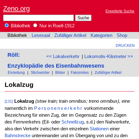
Zeno.org
Erweiterte Suche
Bibliothek
Nur in Roell-1912
Bibliothek
Lesesaal
Zufälliger Artikel
Kategorien
Shop
DRUCKEN
Röll:
<< Lokalverkehr
|
Lokomotiv-Kilometer >>
Enzyklopädie des Eisenbahnwesens
Einleitung
|
Stichwörter
|
Bilder
|
Faksimiles
|
Zufälliger Artikel
Lokalzug
Lokalzug
(stow train; train omnibus; treno omnibus),
eine
[131]
namentlich im
Personenverkehr
vorkommende
Bezeichnung für einen Zug, der im Gegensatz zu den Zügen
des Fernverkehrs (Eil- oder
Schnellzug
, s.d.) den Nahverkehr,
also den Verkehr zwischen den einzelnen
Stationen
einer
Bahnstrecke
untereinander und im Übergang von und zu den