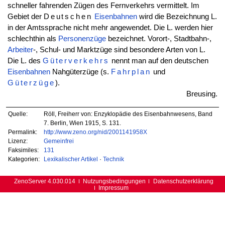
schneller fahrenden Zügen des Fernverkehrs vermittelt. Im
Gebiet der
Deutschen
Eisenbahnen
wird die Bezeichnung L.
in der Amtssprache nicht mehr angewendet. Die L. werden hier
schlechthin als
Personenzüge
bezeichnet. Vorort-, Stadtbahn-,
Arbeiter
-, Schul- und Marktzüge sind besondere Arten von L.
Die L. des
Güterverkehrs
nennt man auf den deutschen
Eisenbahnen
Nahgüterzüge (s.
Fahrplan
und
Güterzüge
).
Breusing.
Quelle:
Röll, Freiherr von: Enzyklopädie des Eisenbahnwesens, Band
7. Berlin, Wien 1915, S. 131.
Permalink:
http://www.zeno.org/nid/2001141958X
Lizenz:
Gemeinfrei
Faksimiles:
131
Kategorien:
Lexikalischer Artikel
·
Technik
ZenoServer 4.030.014
Nutzungsbedingungen
Datenschutzerklärung
Impressum