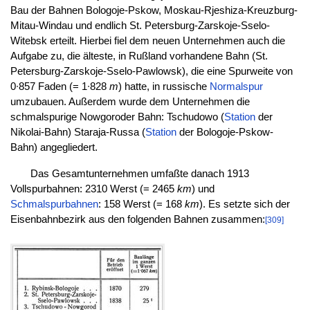
Bau der Bahnen Bologoje-Pskow, Moskau-Rjeshiza-Kreuzburg-
Mitau-Windau und endlich St. Petersburg-Zarskoje-Sselo-
Witebsk erteilt. Hierbei fiel dem neuen Unternehmen auch die
Aufgabe zu, die älteste, in Rußland vorhandene Bahn (St.
Petersburg-Zarskoje-Sselo-Pawlowsk), die eine Spurweite von
0∙857 Faden (= 1∙828
m
) hatte, in russische
Normalspur
umzubauen. Außerdem wurde dem Unternehmen die
schmalspurige Nowgoroder Bahn: Tschudowo (
Station
der
Nikolai-Bahn) Staraja-Russa (
Station
der Bologoje-Pskow-
Bahn) angegliedert.
Das Gesamtunternehmen umfaßte danach 1913
Vollspurbahnen: 2310 Werst (= 2465
km
) und
Schmalspurbahnen
: 158 Werst (= 168
km
). Es setzte sich der
Eisenbahnbezirk aus den folgenden Bahnen zusammen:
[309]