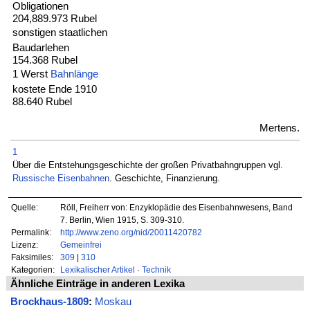
Obligationen
204,889.973 Rubel
sonstigen staatlichen
Baudarlehen
154.368 Rubel
1 Werst
Bahnlänge
kostete Ende 1910
88.640 Rubel
Mertens.
1
Über die Entstehungsgeschichte der großen Privatbahngruppen vgl.
Russische Eisenbahnen
. Geschichte, Finanzierung.
Quelle:
Röll, Freiherr von: Enzyklopädie des Eisenbahnwesens, Band
7. Berlin, Wien 1915, S. 309-310.
Permalink:
http://www.zeno.org/nid/20011420782
Lizenz:
Gemeinfrei
Faksimiles:
309
|
310
Kategorien:
Lexikalischer Artikel
·
Technik
Ähnliche Einträge in anderen Lexika
Brockhaus-1809
:
Moskau