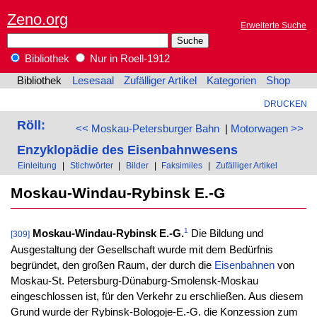
Zeno.org
Erweiterte Suche
Bibliothek
Nur in Roell-1912
Bibliothek
Lesesaal
Zufälliger Artikel
Kategorien
Shop
DRUCKEN
Röll:
<< Moskau-Petersburger Bahn
|
Motorwagen >>
Enzyklopädie des Eisenbahnwesens
Einleitung
|
Stichwörter
|
Bilder
|
Faksimiles
|
Zufälliger Artikel
Moskau-Windau-Rybinsk E.-G
1
Moskau-Windau-Rybinsk E.-G.
Die Bildung und
[309]
Ausgestaltung der Gesellschaft wurde mit dem Bedürfnis
begründet, den großen Raum, der durch die
Eisenbahnen
von
Moskau-St. Petersburg-Dünaburg-Smolensk-Moskau
eingeschlossen ist, für den Verkehr zu erschließen. Aus diesem
Grund wurde der Rybinsk-Bologoje-E.-G. die Konzession zum