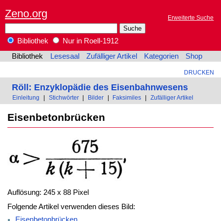
Zeno.org
Erweiterte Suche
Bibliothek
Nur in Roell-1912
Bibliothek
Lesesaal
Zufälliger Artikel
Kategorien
Shop
DRUCKEN
Röll: Enzyklopädie des Eisenbahnwesens
Einleitung
|
Stichwörter
|
Bilder
|
Faksimiles
|
Zufälliger Artikel
Eisenbetonbrücken
Auflösung: 245 x 88 Pixel
Folgende Artikel verwenden dieses Bild:
Eisenbetonbrücken