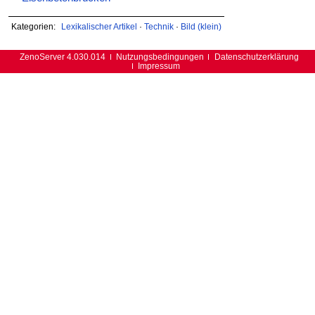
Kategorien:
Lexikalischer Artikel
·
Technik
·
Bild (klein)
ZenoServer 4.030.014
Nutzungsbedingungen
Datenschutzerklärung
Impressum