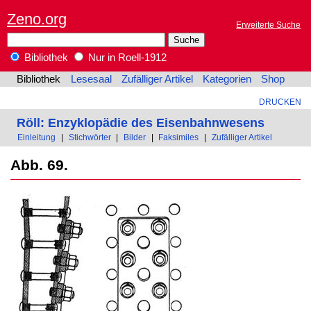
Zeno.org
Erweiterte Suche
Bibliothek
Nur in Roell-1912
Bibliothek
Lesesaal
Zufälliger Artikel
Kategorien
Shop
DRUCKEN
Röll: Enzyklopädie des Eisenbahnwesens
Einleitung
|
Stichwörter
|
Bilder
|
Faksimiles
|
Zufälliger Artikel
Abb. 69.