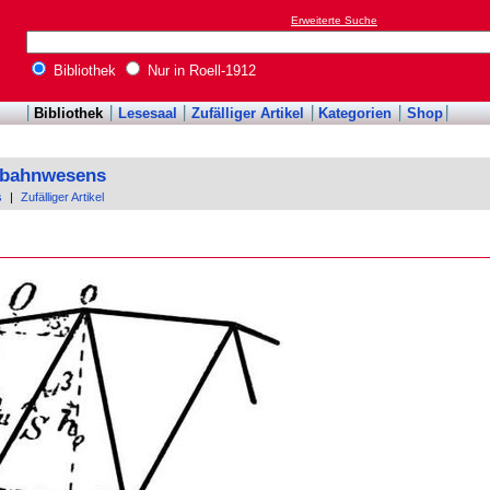
Erweiterte Suche
Bibliothek
Nur in Roell-1912
Bibliothek
Lesesaal
Zufälliger Artikel
Kategorien
Shop
enbahnwesens
s
|
Zufälliger Artikel