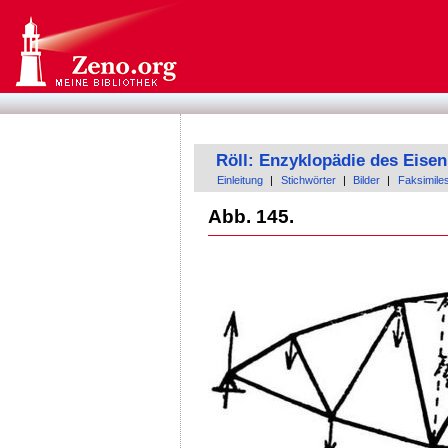
Röll: Enzyklopädie des Eis
Einleitung
|
Stichwörter
|
Bilder
|
Faksimile
Abb. 145.