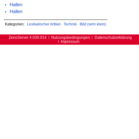
Hallen
Hallen
Kategorien:
Lexikalischer Artikel
·
Technik
·
Bild (sehr klein)
ZenoServer 4.030.014
Nutzungsbedingungen
Datenschutzerklärung
Impressum