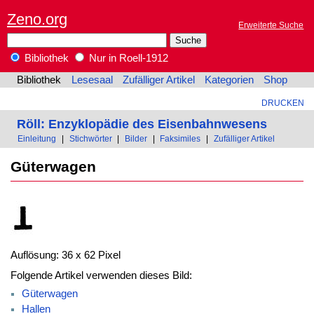
Zeno.org
Erweiterte Suche
Bibliothek
Nur in Roell-1912
Bibliothek
Lesesaal
Zufälliger Artikel
Kategorien
Shop
DRUCKEN
Röll: Enzyklopädie des Eisenbahnwesens
Einleitung
|
Stichwörter
|
Bilder
|
Faksimiles
|
Zufälliger Artikel
Güterwagen
Auflösung: 36 x 62 Pixel
Folgende Artikel verwenden dieses Bild:
Güterwagen
Hallen