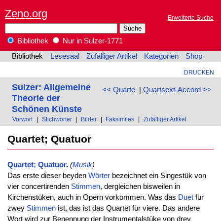
Zeno.org
Erweiterte Suche
Bibliothek
Nur in Sulzer-1771
Bibliothek
Lesesaal
Zufälliger Artikel
Kategorien
Shop
DRUCKEN
Sulzer: Allgemeine
<< Quarte
|
Quartsext-Accord >>
Theorie der
Schönen Künste
Vorwort
|
Stichwörter
|
Bilder
|
Faksimiles
|
Zufälliger Artikel
Quartet; Quatuor
Quartet; Quatuor
.
(
Musik
)
Das erste dieser beyden
Wörter
bezeichnet ein Singestük von
vier concertirenden
Stimmen
, dergleichen bisweilen in
Kirchenstüken, auch in Opern vorkommen. Was das
Duet
für
zwey
Stimmen
ist, das ist das Quartet für viere. Das andere
Wort wird zur Benennung der Instrumentalstüke von drey