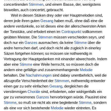
concertirenden
Stimmen
, und einem Basse, der, wenigstens
bisweilen, auch concertirt, gebraucht.
Weil in diesen Stüken drey oder vier Hauptmelodien sind,
deren jede ihren guten
Gesang
haben muß, ohne daß eine die
andere verdunkele, so ist dieses eine der allerschwersten Arten
der Tonstüke, und erfodert einen im
Contrapunkt
vollkommen
geübten Meister. Die
Stimmen
müssen verschieden seyn, und
doch nur ein
Ganzes
ausmachen; da keine
Stimme
über die
andre herrschen darf, und doch nicht alle zugleich in einerley
Säzen fortgehen können; so müssen sie nothwendig in
Vortragung der Hauptgedanken mit einander abwechseln. Indem
aber eine
Stimme
eine Weile herrscht, so müssen doch die
andern eine gefällige und zusammenhangende
Melodie
behalten. Die
Nachahmungen
sind dabey unentbehrlich, weil die
allzugroße Verschiedenheit der
Stimmen
, nothwendig entweder
einen gar zu sehr einfachen
Gesang
, dergleichen die
vierstimmigen
Choräle
sind, erfoderten, oder widrigenfalls ein
gar zu verworrenes
Ganzes
hervorbringen würde. Pausiret eine
Stimme
, so muß sie nicht als eine begleitende
Stimme
, sondern
als eine vor sich bestehende
Melodie
wieder eintreten. Es