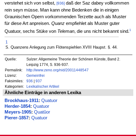
verstehet sich von selbst,
daß der Saz dabey vollkommen
[936]
rein seyn müsse. Man kann ohne Bedenken die in einigen
Graunischen Opern vorkommenden Terzette auch als Muster
für diese Art anpreisen.
Quanz
empfiehlet als Muster guter
1
Quatuor, sechs Stüke von
Teleman
, die uns nicht bekannt sind.
1
S. Quanzens Anlegung zum Flötenspiehlen XVIII Haupst. §. 44.
Quelle:
Sulzer: Allgemeine Theorie der Schönen Künste, Band 2.
Leipzig 1774, S. 936-937.
Permalink:
http://www.zeno.org/nid/20011448547
Lizenz:
Gemeinfrei
Faksimiles:
936
|
937
Kategorien:
Lexikalischer Artikel
Ähnliche Einträge in anderen Lexika
Brockhaus-1911
:
Quatuor
Herder-1854
:
Quatuor
Meyers-1905
:
Quatŭor
Pierer-1857
:
Quatuor