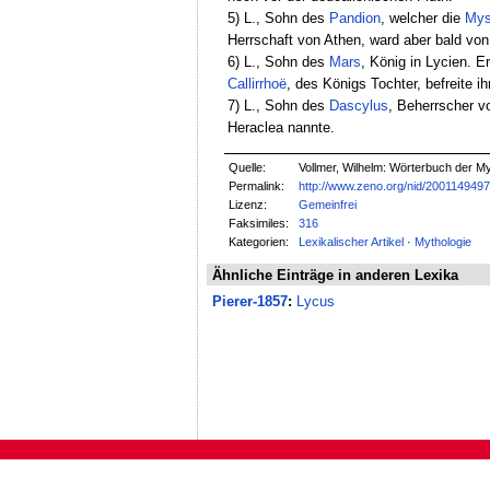
5) L., Sohn des
Pandion
, welcher die
Mys
Herrschaft von Athen, ward aber bald vo
6) L., Sohn des
Mars
, König in Lycien. E
Callirrhoë
, des Königs Tochter, befreite i
7) L., Sohn des
Dascylus
, Beherrscher v
Heraclea nannte.
Quelle:
Vollmer, Wilhelm: Wörterbuch der Myt
Permalink:
http://www.zeno.org/nid/200114949
Lizenz:
Gemeinfrei
Faksimiles:
316
Kategorien:
Lexikalischer Artikel
·
Mythologie
Ähnliche Einträge in anderen Lexika
Pierer-1857
:
Lycus