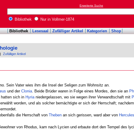
Erweiterte Suche
Bibliothek
Nur in Vollmer-1874
Bibliothek
Lesesaal
Zufälliger Artikel
Kategorien
Shop
hologie
|
Zufälliger Artikel
no. Sein Vater wies ihm die Insel der Seligen zum Wohnsitz an.
ieus
und der
Clonia
. Beide Brüder waren in Folge eines Mordes, den sie an
Ph
 hatten sich in
Hyria
niedergelassen, wo sie wegen ihrer Verwandtschaft mit
P
erwählt worden, und als solcher bemächtigte er sich der Herrschaft; nachdem
ermordet.
 ebenfalls die Herrschaft von
Theben
an sich gerissen, ward aber von
Hercule
Bewohner von Rhodus, kam nach Lycien und erbaute dort den Tempel des ly