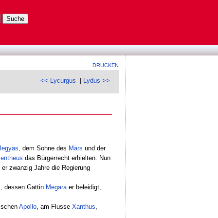
DRUCKEN
<< Lycurgus
|
Lydus >>
legyas
, dem Sohne des
Mars
und der
entheus
das Bürgerrecht erhielten. Nun
 er zwanzig Jahre die Regierung
s
, dessen Gattin
Megara
er beleidigt,
cischen
Apollo
, am Flusse
Xanthus
,