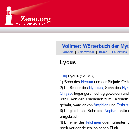
Vollmer: Wörterbuch der Myt
Vorwort
|
Stichwörter
|
Bilder
|
Faksimiles
Lycus
Lycus
(
Gr. M.
),
[316]
1) Sohn des
Neptun
und der Plejade Celä
2) L., Bruder des
Nycteus
, Sohn des
Hyr
Chryse
, begangen, flüchtig geworden und
war L. von den Thebanern zum Feldherrn 
gehabt, ward er von
Amphion
und
Zethus
3) L., gleichfalls Sohn des
Neptun
, hatte
umgebracht.
4) L., einer der
Telchinen
oder frühesten 
noch vor der deucalionischen Fluth.