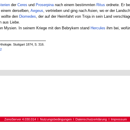
terien
der
Ceres
und
Proserpina
nach einem bestimmten
Ritus
ordnete. Er be
n einem derselben,
Aegeus
, vertrieben und ging nach Asien, wo er der Landsc
r wollte den
Diomedes
, der auf der Heimfahrt von Troja in sein Land verschl
hn aus Liebe.
on Mysien. In seinem Kriege mit den Bebrykern stand
Hercules
ihm bei, wofür
hologie. Stuttgart 1874, S. 316.
72
ZenoServer 4.030.014
Nutzungsbedingungen
Datenschutzerklärung
Impressum