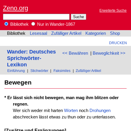
Zeno.org
Erweiterte Suche
Bibliothek
Nur in Wander-1867
Bibliothek
Lesesaal
Zufälliger Artikel
Kategorien
Shop
DRUCKEN
Wander: Deutsches
<< Bewähren
|
Beweglichkeit >>
Sprichwörter-
Lexikon
Einführung
|
Stichwörter
|
Faksimiles
|
Zufälliger Artikel
Bewegen
* Er lässt sich nicht bewegen, man mag ihm blitzen oder
regnen.
Wer sich weder mit harten
Worten
noch
Drohungen
abschrecken lässt etwas zu thun oder zu unterlassen.
[Zusätze und Ergänzungen]