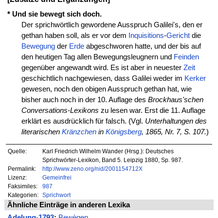
* Und sie bewegt sich doch.
Der sprichwörtlich gewordene Ausspruch Galilei's, den er
gethan haben soll, als er vor dem
Inquisitions
-
Gericht
die
Bewegung
der
Erde
abgeschworen hatte, und der bis auf
den heutigen Tag allen Bewegungsleugnern und
Feinden
gegenüber angewandt wird. Es ist aber in neuester
Zeit
geschichtlich nachgewiesen, dass Galilei weder im
Kerker
gewesen, noch den obigen Ausspruch gethan hat, wie
bisher auch noch in der 10. Auflage des
Brockhaus'schen
Conversations-Lexikons
zu lesen war. Erst die 11. Auflage
erklärt es ausdrücklich für falsch. (Vgl.
Unterhaltungen des
literarischen
Kränzchen
in
Königsberg
, 1865, Nr. 7, S. 107.
)
Quelle:
Karl Friedrich Wilhelm Wander (Hrsg.): Deutsches
Sprichwörter-Lexikon, Band 5. Leipzig 1880, Sp. 987.
Permalink:
http://www.zeno.org/nid/2001154712X
Lizenz:
Gemeinfrei
Faksimiles:
987
Kategorien:
Sprichwort
Ähnliche Einträge in anderen Lexika
Adelung-1793
:
Bewègen