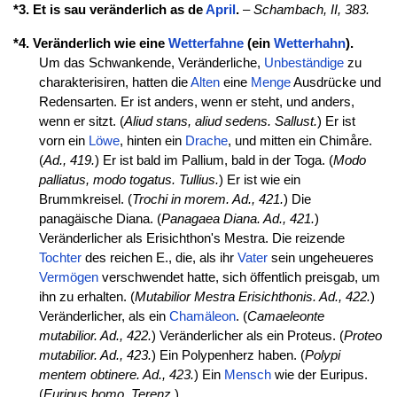
*3. Et is sau veränderlich as de
April
.
–
Schambach, II, 383.
*4. Veränderlich wie eine
Wetterfahne
(ein
Wetterhahn
).
Um das Schwankende, Veränderliche,
Unbeständige
zu
charakterisiren, hatten die
Alten
eine
Menge
Ausdrücke und
Redensarten. Er ist anders, wenn er steht, und anders,
wenn er sitzt. (
Aliud stans, aliud sedens. Sallust.
) Er ist
vorn ein
Löwe
, hinten ein
Drache
, und mitten ein Chimåre.
(
Ad., 419.
) Er ist bald im Pallium, bald in der Toga. (
Modo
palliatus, modo togatus. Tullius.
) Er ist wie ein
Brummkreisel. (
Trochi in morem. Ad., 421.
) Die
panagäische Diana. (
Panagaea Diana. Ad., 421.
)
Veränderlicher als Erisichthon's Mestra. Die reizende
Tochter
des reichen E., die, als ihr
Vater
sein ungeheueres
Vermögen
verschwendet hatte, sich öffentlich preisgab, um
ihn zu erhalten. (
Mutabilior Mestra Erisichthonis. Ad., 422.
)
Veränderlicher, als ein
Chamäleon
. (
Camaeleonte
mutabilior. Ad., 422.
) Veränderlicher als ein Proteus. (
Proteo
mutabilior. Ad., 423.
) Ein Polypenherz haben. (
Polypi
mentem obtinere. Ad., 423.
) Ein
Mensch
wie der Euripus.
(
Euripus homo. Terenz.
)