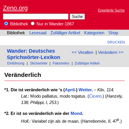
Zeno.org
Erweiterte Suche
Bibliothek
Nur in Wander-1867
Bibliothek
Lesesaal
Zufälliger Artikel
Kategorien
Shop
DRUCKEN
Wander: Deutsches
<< Veralten
|
Verändern >>
Sprichwörter-Lexikon
Einführung
|
Stichwörter
|
Faksimiles
|
Zufälliger Artikel
Veränderlich
*1. Die ist veränderlich wie 's (
April
-)
Wetter
.
–
Klix, 114.
Lat.
: Modo palliatus, modo togatus. (
Cicero
.
) (
Hanzely,
138;
Philippi, I, 253.
)
*2. Er ist so veränderlich wie der
Mond
.
b
Holl.
: Variabel zijn als de maan. (
Harrebomée, II, 47
.
)