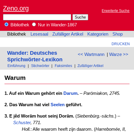
Zeno.org
Erweiterte Suche
Bibliothek
Nur in Wander-1867
Bibliothek
Lesesaal
Zufälliger Artikel
Kategorien
Shop
DRUCKEN
Wander: Deutsches
<< Wartmann
|
Warze >>
Sprichwörter-Lexikon
Einführung
|
Stichwörter
|
Faksimiles
|
Zufälliger Artikel
Warum
1. Auf ein Warum gehört ein
Darum
.
–
Parömiakon, 2745.
2. Das Warum hat viel
Seelen
geführt.
3. E jêd Woräm huot seinj Doräm.
(
Siebenbürg.-sächs.
) –
Schuster
, 771.
Holl.
: Alle waarom heeft zijn daarom. (
Harrebomée, II,