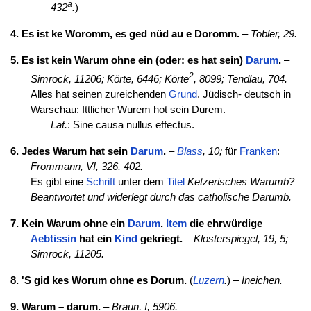
a
432
.
)
4. Es ist ke Woromm, es ged nüd au e Doromm.
–
Tobler, 29.
5. Es ist kein Warum ohne ein (oder: es hat sein)
Darum
.
–
2
Simrock, 11206;
Körte, 6446; Körte
, 8099;
Tendlau, 704.
Alles hat seinen zureichenden
Grund
. Jüdisch- deutsch in
Warschau: Ittlicher Wurem hot sein Durem.
Lat.
: Sine causa nullus effectus.
6. Jedes Warum hat sein
Darum
.
–
Blass
, 10;
für
Franken
:
Frommann, VI, 326, 402.
Es gibt eine
Schrift
unter dem
Titel
Ketzerisches Warumb?
Beantwortet und widerlegt durch das catholische Darumb.
7. Kein Warum ohne ein
Darum
.
Item
die ehrwürdige
Aebtissin
hat ein
Kind
gekriegt.
–
Klosterspiegel, 19, 5;
Simrock, 11205.
8. 'S gid kes Worum ohne es Dorum.
(
Luzern
.
) –
Ineichen.
9. Warum – darum.
–
Braun, I, 5906.