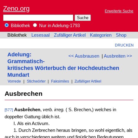
Zeno.org
Erweiterte Suche
Bibliothek
Nur in Adelung-1793
Bibliothek
Lesesaal
Zufälliger Artikel
Kategorien
Shop
DRUCKEN
Adelung:
<< Ausbrausen
|
Ausbreiten >>
Grammatisch-
kritisches Wörterbuch der Hochdeutschen
Mundart
Vorrede
|
Stichwörter
|
Faksimiles
|
Zufälliger Artikel
Ausbrechen
Ausbrêchen
,
verb. irreg.
( S. Brechen,) welches in
[577]
doppelter Gattung üblich ist.
I. Als ein Activum.
1. Durch Zerbrechen heraus bringen, so wohl eigentlich, als
auch in verschiedenen weitern und figürlichen Bedeutungen.