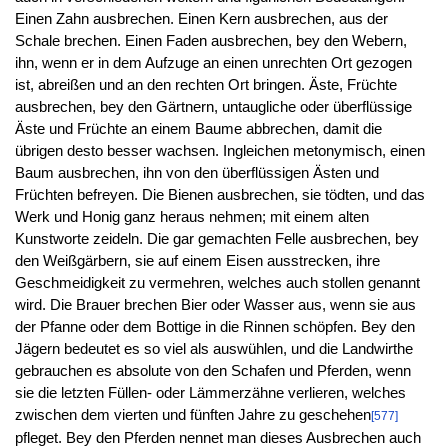
Einen Zahn ausbrechen. Einen Kern ausbrechen, aus der
Schale brechen. Einen Faden ausbrechen, bey den Webern,
ihn, wenn er in dem Aufzuge an einen unrechten Ort gezogen
ist, abreißen und an den rechten Ort bringen. Äste, Früchte
ausbrechen, bey den Gärtnern, untaugliche oder überflüssige
Äste und Früchte an einem Baume abbrechen, damit die
übrigen desto besser wachsen. Ingleichen metonymisch, einen
Baum ausbrechen, ihn von den überflüssigen Ästen und
Früchten befreyen. Die Bienen ausbrechen, sie tödten, und das
Werk und Honig ganz heraus nehmen; mit einem alten
Kunstworte zeideln. Die gar gemachten Felle ausbrechen, bey
den Weißgärbern, sie auf einem Eisen ausstrecken, ihre
Geschmeidigkeit zu vermehren, welches auch stollen genannt
wird. Die Brauer brechen Bier oder Wasser aus, wenn sie aus
der Pfanne oder dem Bottige in die Rinnen schöpfen. Bey den
Jägern bedeutet es so viel als auswühlen, und die Landwirthe
gebrauchen es absolute von den Schafen und Pferden, wenn
sie die letzten Füllen- oder Lämmerzähne verlieren, welches
zwischen dem vierten und fünften Jahre zu geschehen
[577]
pfleget. Bey den Pferden nennet man dieses Ausbrechen auch