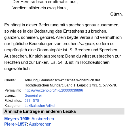
Der Herr, so brach er oftmahls aus,
Verdient allhier ein ewig Haus,
Günth.
Es hängt in dieser Bedeutung mit sprechen genau zusammen,
so wie es in der Bedeutung des Entstehens zu brechen,
glänzen, scheinen, gehöret. Allein beyde Verba sind vermuthlich
nur figürliche Bedeutungen von brechen
frangere,
so fern es
ursprünglich eine Onomatopöie ist. S. Brechen und Sprechen.
Ausbrechen, für sich ausbreiten: Denn du wirst ausbrechen zur
Rechten und zur Linken, Es. 54, 3, ist im Hochdeutschen
ungewöhnlich.
Quelle:
Adelung, Grammatisch-kritisches Wörterbuch der
Hochdeutschen Mundart, Band 1. Leipzig 1793, S. 577-578.
Permalink:
http://www.zeno.org/nid/20000039896
Lizenz:
Gemeinfrei
Faksimiles:
577
|
578
Kategorien:
Lexikalischer Artikel
Ähnliche Einträge in anderen Lexika
Meyers-1905
:
Ausbrechen
Pierer-1857
:
Ausbrechen