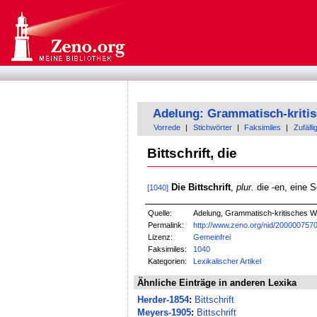
Adelung: Grammatisch-kriti
Vorrede
|
Stichwörter
|
Faksimiles
|
Zufälli
Bittschrift, die
Die Bittschrift
,
plur.
die -en, eine S
[1040]
Quelle:
Adelung, Grammatisch-kritisches W
Permalink:
http://www.zeno.org/nid/200000757
Lizenz:
Gemeinfrei
Faksimiles:
1040
Kategorien:
Lexikalischer Artikel
Ähnliche Einträge in anderen Lexika
Herder-1854
:
Bittschrift
Meyers-1905
:
Bittschrift