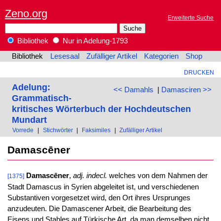
Zeno.org
Erweiterte Suche
Bibliothek
Nur in Adelung-1793
Bibliothek
Lesesaal
Zufälliger Artikel
Kategorien
Shop
DRUCKEN
Adelung:
<< Damahls
|
Damasciren >>
Grammatisch-
kritisches Wörterbuch der Hochdeutschen
Mundart
Vorrede
|
Stichwörter
|
Faksimiles
|
Zufälliger Artikel
Damascēner
Damascēner
,
adj. indecl.
welches von dem Nahmen der
[1375]
Stadt Damascus in Syrien abgeleitet ist, und verschiedenen
Substantiven vorgesetzet wird, den Ort ihres Ursprunges
anzudeuten. Die Damascener Arbeit, die Bearbeitung des
Eisens und Stahles auf Türkische Art, da man demselben nicht