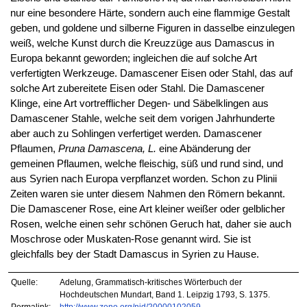
nur eine besondere Härte, sondern auch eine flammige Gestalt
geben, und goldene und silberne Figuren in dasselbe einzulegen
weiß, welche Kunst durch die Kreuzzüge aus Damascus in
Europa bekannt geworden; ingleichen die auf solche Art
verfertigten Werkzeuge. Damascener Eisen oder Stahl, das auf
solche Art zubereitete Eisen oder Stahl. Die Damascener
Klinge, eine Art vortrefflicher Degen- und Säbelklingen aus
Damascener Stahle, welche seit dem vorigen Jahrhunderte
aber auch zu Sohlingen verfertiget werden. Damascener
Pflaumen,
Pruna Damascena, L.
eine Abänderung der
gemeinen Pflaumen, welche fleischig, süß und rund sind, und
aus Syrien nach Europa verpflanzet worden. Schon zu Plinii
Zeiten waren sie unter diesem Nahmen den Römern bekannt.
Die Damascener Rose, eine Art kleiner weißer oder gelblicher
Rosen, welche einen sehr schönen Geruch hat, daher sie auch
Moschrose oder Muskaten-Rose genannt wird. Sie ist
gleichfalls bey der Stadt Damascus in Syrien zu Hause.
Quelle:
Adelung, Grammatisch-kritisches Wörterbuch der
Hochdeutschen Mundart, Band 1. Leipzig 1793, S. 1375.
Permalink:
http://www.zeno.org/nid/20000102059