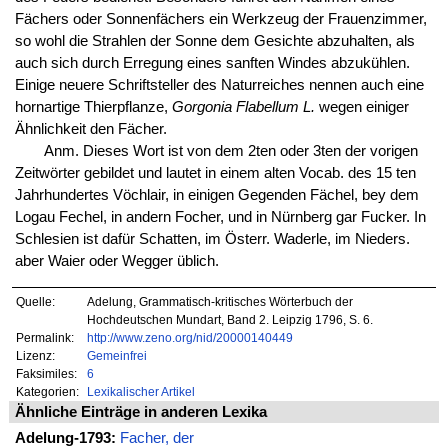
Fächers oder Sonnenfächers ein Werkzeug der Frauenzimmer,
so wohl die Strahlen der Sonne dem Gesichte abzuhalten, als
auch sich durch Erregung eines sanften Windes abzukühlen.
Einige neuere Schriftsteller des Naturreiches nennen auch eine
hornartige Thierpflanze,
Gorgonia Flabellum L.
wegen einiger
Ähnlichkeit den Fächer.
Anm. Dieses Wort ist von dem 2ten oder 3ten der vorigen
Zeitwörter gebildet und lautet in einem alten Vocab. des 15 ten
Jahrhundertes Vöchlair, in einigen Gegenden Fächel, bey dem
Logau Fechel, in andern Focher, und in Nürnberg gar Fucker. In
Schlesien ist dafür Schatten, im Österr. Waderle, im Nieders.
aber Waier oder Wegger üblich.
Quelle:
Adelung, Grammatisch-kritisches Wörterbuch der
Hochdeutschen Mundart, Band 2. Leipzig 1796, S. 6.
Permalink:
http://www.zeno.org/nid/20000140449
Lizenz:
Gemeinfrei
Faksimiles:
6
Kategorien:
Lexikalischer Artikel
Ähnliche Einträge in anderen Lexika
Adelung-1793:
Facher, der