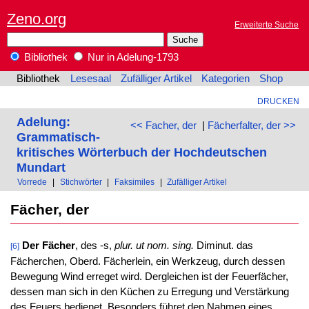
Zeno.org
Erweiterte Suche
Bibliothek
Nur in Adelung-1793
Bibliothek
Lesesaal
Zufälliger Artikel
Kategorien
Shop
DRUCKEN
Adelung:
<< Facher, der
|
Fächerfalter, der >>
Grammatisch-
kritisches Wörterbuch der Hochdeutschen
Mundart
Vorrede
|
Stichwörter
|
Faksimiles
|
Zufälliger Artikel
Fächer, der
Der Fächer
, des -s,
plur. ut nom. sing.
Diminut. das
[6]
Fächerchen, Oberd. Fächerlein, ein Werkzeug, durch dessen
Bewegung Wind erreget wird. Dergleichen ist der Feuerfächer,
dessen man sich in den Küchen zu Erregung und Verstärkung
des Feuers bedienet. Besonders führet den Nahmen eines