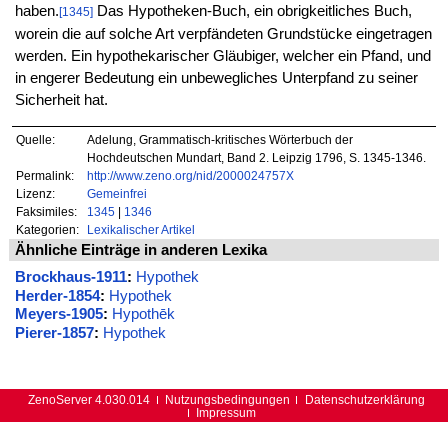
haben.
Das Hypotheken-Buch, ein obrigkeitliches Buch,
[1345]
worein die auf solche Art verpfändeten Grundstücke eingetragen
werden. Ein hypothekarischer Gläubiger, welcher ein Pfand, und
in engerer Bedeutung ein unbewegliches Unterpfand zu seiner
Sicherheit hat.
Quelle:
Adelung, Grammatisch-kritisches Wörterbuch der
Hochdeutschen Mundart, Band 2. Leipzig 1796, S. 1345-1346.
Permalink:
http://www.zeno.org/nid/2000024757X
Lizenz:
Gemeinfrei
Faksimiles:
1345
|
1346
Kategorien:
Lexikalischer Artikel
Ähnliche Einträge in anderen Lexika
Brockhaus-1911
:
Hypothek
Herder-1854
:
Hypothek
Meyers-1905
:
Hypothēk
Pierer-1857
:
Hypothek
ZenoServer 4.030.014
Nutzungsbedingungen
Datenschutzerklärung
Impressum