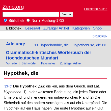
Zeno.org
Erweiterte Suche
Bibliothek
Nur in Adelung-1793
Bibliothek
Lesesaal
Zufälliger Artikel
Kategorien
Shop
DRUCKEN
Adelung:
<< Hypochondrie, die
|
Hypothenuse, die >>
Grammatisch-kritisches Wörterbuch der
Hochdeutschen Mundart
Vorrede
|
Stichwörter
|
Faksimiles
|
Zufälliger Artikel
Hypothek, die
Die Hypothēk
,
plur.
die -en, aus dem Griech. und Lat.
[1345]
Hypotheca.
1) In der weitesten Bedeutung, ein jedes Pfand oder
Unterpfand, und in engerer, ein unbewegliches Pfand. 2) Die
Sicherheit auf des andern Vermögen, als auf ein Unterpfand. Die
Hypothek auf ein Haus haben. Die erste Hypothek auf ein Gut