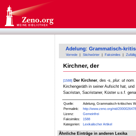
Adelung: Grammatisch-kriti
Vorrede
|
Stichwörter
|
Faksimiles
|
Zufälli
Kirchner, der
Der Kirchner
, des -s,
plur. ut nom.
[1588]
Kirchengeräth in seiner Aufsicht hat, un
Sacristan, Sacristaner, Küster u.s.f. gena
Quelle:
Adelung, Grammatisch-kritisches W
Permalink:
http://www.zeno.org/nid/200002647
Lizenz:
Gemeinfrei
Faksimiles:
1588
Kategorien:
Lexikalischer Artikel
Ähnliche Einträge in anderen Lexika