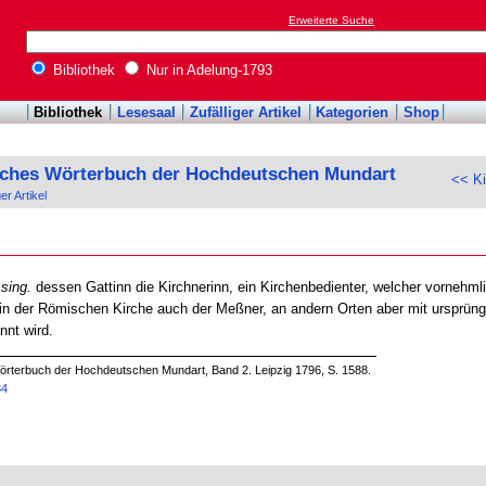
Erweiterte Suche
Bibliothek
Nur in Adelung-1793
Bibliothek
Lesesaal
Zufälliger Artikel
Kategorien
Shop
sches Wörterbuch der Hochdeutschen Mundart
<< K
ger Artikel
 sing.
dessen Gattinn die Kirchnerinn, ein Kirchenbedienter, welcher vorneh
d in der Römischen Kirche auch der Meßner, an andern Orten aber mit ursprüng
nnt wird.
örterbuch der Hochdeutschen Mundart, Band 2. Leipzig 1796, S. 1588.
84