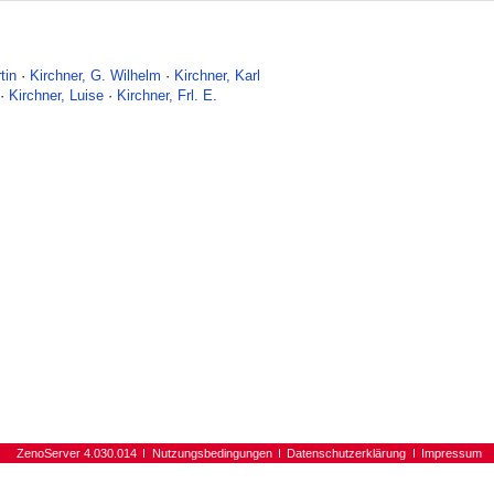
tin
·
Kirchner, G. Wilhelm
·
Kirchner, Karl
·
Kirchner, Luise
·
Kirchner, Frl. E.
ZenoServer 4.030.014
Nutzungsbedingungen
Datenschutzerklärung
Impressum