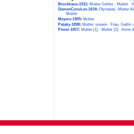
Brockhaus-1911
:
Mutter Gottes
·
Mutter
·
I
DamenConvLex-1834
:
Olympias, Mutter A
Mutter
Meyers-1905
:
Mutter
Pataky-1898
:
Mutter, unsere
·
Frau, Gattin u
Pierer-1857
:
Mutter [1]
·
Mutter [2]
·
Arme d