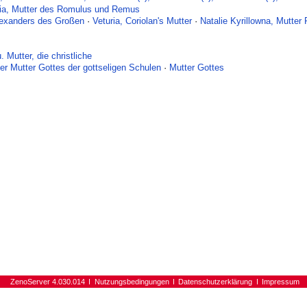
lia, Mutter des Romulus und Remus
lexanders des Großen
·
Veturia, Coriolan's Mutter
·
Natalie Kyrillowna, Mutter
. Mutter, die christliche
er Mutter Gottes der gottseligen Schulen
·
Mutter Gottes
ZenoServer 4.030.014
Nutzungsbedingungen
Datenschutzerklärung
Impressum