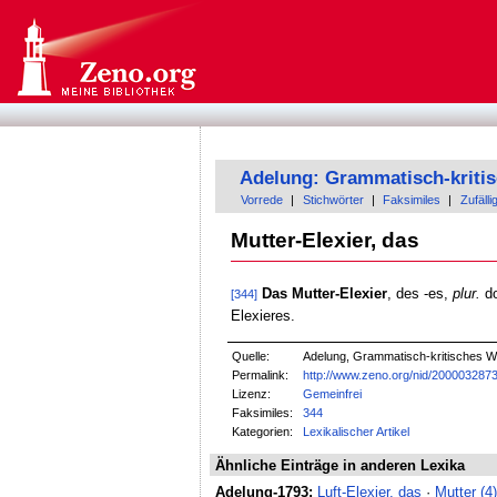
Adelung: Grammatisch-kriti
Vorrede
|
Stichwörter
|
Faksimiles
|
Zufälli
Mutter-Elexier, das
Das Mutter-Elexier
, des -es,
plur.
do
[344]
Elexieres.
Quelle:
Adelung, Grammatisch-kritisches W
Permalink:
http://www.zeno.org/nid/200003287
Lizenz:
Gemeinfrei
Faksimiles:
344
Kategorien:
Lexikalischer Artikel
Ähnliche Einträge in anderen Lexika
Adelung-1793:
Luft-Elexier, das
·
Mutter (4)