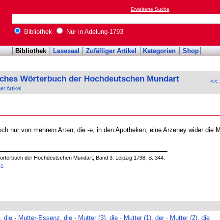
Erweiterte Suche
Bibliothek
Nur in Adelung-1793
Bibliothek
Lesesaal
Zufälliger Artikel
Kategorien
Shop
sches Wörterbuch der Hochdeutschen Mundart
<< 
ger Artikel
ch nur von mehrern Arten, die -e, in den Apotheken, eine Arzeney wider die 
örterbuch der Hochdeutschen Mundart, Band 3. Leipzig 1798, S. 344.
31
, die
·
Mutter-Essenz, die
·
Mutter (3), die
·
Mutter (1), der
·
Mutter (2), die