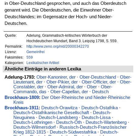
in Ober-Deutschland gesprochen, und auch das Oberdeutsch
genannt wird. Die Oberdeutschen, die Einwohner Ober-
Deutschlandes; im Gegensatze der Hoch- und Nieder-
Deutschen.
Quelle:
Adelung, Grammatisch-kritisches Wörterbuch der
Hochdeutschen Mundart, Band 3. Leipzig 1798, S. 559.
Permalink:
http://www.zeno.org/nid/20000342270
Lizenz:
Gemeinfrei
Faksimiles:
559
Kategorien:
Lexikalischer Artikel
Ähnliche Einträge in anderen Lexika
Adelung-1793:
Ober-Kanonirer, der
·
Ober-Deutschland
·
Ober-
Lieutenant, der
·
Ober-Pikier, der
·
Ober-Officier, der
·
Ober-
Constabler, der
·
Ober-Admiral, der
·
Ober
·
Ober-
Commando, das
·
Ober-Capellan, der
·
Deutsch
Brockhaus-1809
:
Der Ober-Rheinische und Nieder-Rheinische
Kreis
Brockhaus-1911
:
Deutsch-Orawitza
·
Deutsch-Ostafrika
·
Deutsch-Ostafrikanische Gesellschaft
·
Deutsch-
Neuguinea
·
Deutsch-Landsberg
·
Deutsch-Lissa
·
Deutsch-Lothringen
·
Deutsch-Oth
·
Deutsch-Wartenberg
·
Deutsch-Wilmersdorf
·
Russisch-Deutsch-Französischer
Krieg 1812-1815
·
Deutsch-Südwestafrika
·
Deutsch-