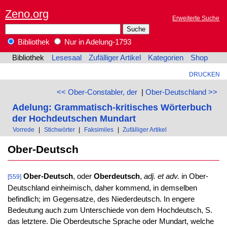
Zeno.org
Erweiterte Suche
Bibliothek
Nur in Adelung-1793
Bibliothek
Lesesaal
Zufälliger Artikel
Kategorien
Shop
DRUCKEN
<< Ober-Constabler, der
|
Ober-Deutschland >>
Adelung: Grammatisch-kritisches Wörterbuch
der Hochdeutschen Mundart
Vorrede
|
Stichwörter
|
Faksimiles
|
Zufälliger Artikel
Ober-Deutsch
Ober-Deutsch
, oder
Oberdeutsch
,
adj. et adv.
in Ober-
[559]
Deutschland einheimisch, daher kommend, in demselben
befindlich; im Gegensatze, des Niederdeutsch. In engere
Bedeutung auch zum Unterschiede von dem Hochdeutsch, S.
das letztere. Die Oberdeutsche Sprache oder Mundart, welche