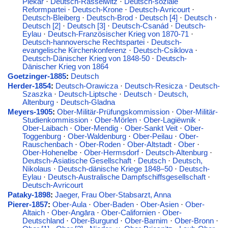
Piekar
·
Deutsch-Rasselwitz
·
Deutsch-soziale
Reformpartei
·
Deutsch-Krone
·
Deutsch-Avricourt
·
Deutsch-Bleiberg
·
Deutsch-Brod
·
Deutsch [4]
·
Deutsch
·
Deutsch [2]
·
Deutsch [3]
·
Deutsch-Csanád
·
Deutsch-
Eylau
·
Deutsch-Französischer Krieg von 1870-71
·
Deutsch-hannoversche Rechtspartei
·
Deutsch-
evangelische Kirchenkonferenz
·
Deutsch-Csiklova
·
Deutsch-Dänischer Krieg von 1848-50
·
Deutsch-
Dänischer Krieg von 1864
Goetzinger-1885
:
Deutsch
Herder-1854
:
Deutsch-Orawicza
·
Deutsch-Resicza
·
Deutsch-
Szaszka
·
Deutsch-Liptsche
·
Deutsch
·
Deutsch,
Altenburg
·
Deutsch-Gladna
Meyers-1905
:
Ober-Militär-Prüfungskommission
·
Ober-Militär-
Studienkommission
·
Ober-Mörlen
·
Ober-Lagiëwnik
·
Ober-Laibach
·
Ober-Mendig
·
Ober-Sankt Veit
·
Ober-
Toggenburg
·
Ober-Waldenburg
·
Ober-Peilau
·
Ober-
Rauschenbach
·
Ober-Roden
·
Ober-Altstadt
·
Ober
·
Ober-Hohenelbe
·
Ober-Hermsdorf
·
Deutsch-Altenburg
·
Deutsch-Asiatische Gesellschaft
·
Deutsch
·
Deutsch,
Nikolaus
·
Deutsch-dänische Kriege 1848–50
·
Deutsch-
Eylau
·
Deutsch-Australische Dampfschiffsgesellschaft
·
Deutsch-Avricourt
Pataky-1898
:
Jaeger, Frau Ober-Stabsarzt, Anna
Pierer-1857
:
Ober-Aula
·
Ober-Baden
·
Ober-Asien
·
Ober-
Altaich
·
Ober-Angāra
·
Ober-Californien
·
Ober-
Deutschland
·
Ober-Burgund
·
Ober-Barnim
·
Ober-Bronn
·