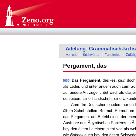
Adelung: Grammatisch-kriti
Vorrede
|
Stichwörter
|
Faksimiles
|
Zufälli
Pergament, das
Das Pergamếnt
, des -es,
plur.
doch 
[686]
als Leder, und unter andern auch zum Sc
auf andere Art zugerichtet wird, als das
schreiben. Eine Handschrift, eine Urkun
Anm. Im Deutschen ehedem nur und i
ältern Schriftstellern Bermut, Permut, im
das Pergament auf Befehl eines der ehem
Ausfuhre des Ägyptischen Papieres in Ä
bey den ältern Lateinern nicht vor, als 
wie
Bokpell
auch bey den ältern Schwede