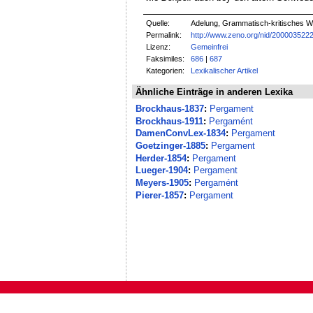
Quelle:
Adelung, Grammatisch-kritisches W
Permalink:
http://www.zeno.org/nid/200003522
Lizenz:
Gemeinfrei
Faksimiles:
686
|
687
Kategorien:
Lexikalischer Artikel
Ähnliche Einträge in anderen Lexika
Brockhaus-1837
:
Pergament
Brockhaus-1911
:
Pergamént
DamenConvLex-1834
:
Pergament
Goetzinger-1885
:
Pergament
Herder-1854
:
Pergament
Lueger-1904
:
Pergament
Meyers-1905
:
Pergamént
Pierer-1857
:
Pergament