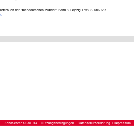
örterbuch der Hochdeutschen Mundart, Band 3. Leipzig 1798, S. 686-687.
25
ZenoServer 4.030.014
Nutzungsbedingungen
Datenschutzerklärung
Impressum