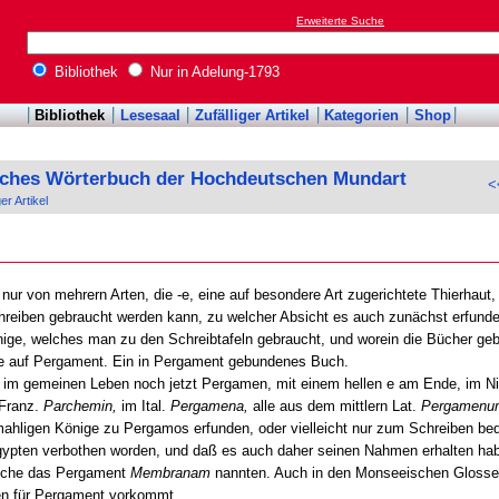
Erweiterte Suche
Bibliothek
Nur in Adelung-1793
Bibliothek
Lesesaal
Zufälliger Artikel
Kategorien
Shop
sches Wörterbuch der Hochdeutschen Mundart
<
ger Artikel
nur von mehrern Arten, die -e, eine auf besondere Art zugerichtete Thierhaut, 
hreiben gebraucht werden kann, zu welcher Absicht es auch zunächst erfund
jenige, welches man zu den Schreibtafeln gebraucht, und worein die Bücher 
de auf Pergament. Ein in Pergament gebundenes Buch.
m gemeinen Leben noch jetzt Pergamen, mit einem hellen e am Ende, im Ni
 Franz.
Parchemin,
im Ital.
Pergamena,
alle aus dem mittlern Lat.
Pergamenu
ahligen Könige zu Pergamos erfunden, oder vielleicht nur zum Schreiben beq
gypten verbothen worden, und daß es auch daher seinen Nahmen erhalten ha
welche das Pergament
Membranam
nannten. Auch in den Monseeischen Glosse
n für Pergament vorkommt.