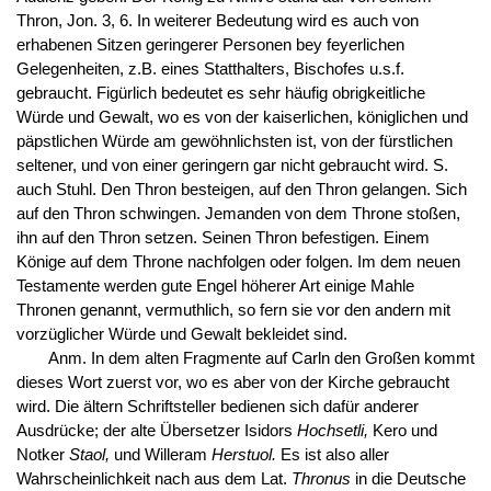
Thron, Jon. 3, 6. In weiterer Bedeutung wird es auch von
erhabenen Sitzen geringerer Personen bey feyerlichen
Gelegenheiten, z.B. eines Statthalters, Bischofes u.s.f.
gebraucht. Figürlich bedeutet es sehr häufig obrigkeitliche
Würde und Gewalt, wo es von der kaiserlichen, königlichen und
päpstlichen Würde am gewöhnlichsten ist, von der fürstlichen
seltener, und von einer geringern gar nicht gebraucht wird. S.
auch Stuhl. Den Thron besteigen, auf den Thron gelangen. Sich
auf den Thron schwingen. Jemanden von dem Throne stoßen,
ihn auf den Thron setzen. Seinen Thron befestigen. Einem
Könige auf dem Throne nachfolgen oder folgen. Im dem neuen
Testamente werden gute Engel höherer Art einige Mahle
Thronen genannt, vermuthlich, so fern sie vor den andern mit
vorzüglicher Würde und Gewalt bekleidet sind.
Anm. In dem alten Fragmente auf Carln den Großen kommt
dieses Wort zuerst vor, wo es aber von der Kirche gebraucht
wird. Die ältern Schriftsteller bedienen sich dafür anderer
Ausdrücke; der alte Übersetzer Isidors
Hochsetli,
Kero und
Notker
Staol,
und Willeram
Herstuol.
Es ist also aller
Wahrscheinlichkeit nach aus dem Lat.
Thronus
in die Deutsche