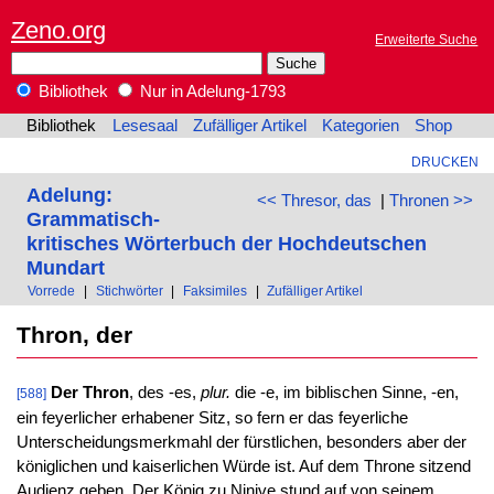
Zeno.org
Erweiterte Suche
Bibliothek
Nur in Adelung-1793
Bibliothek
Lesesaal
Zufälliger Artikel
Kategorien
Shop
DRUCKEN
Adelung:
<< Thresor, das
|
Thronen >>
Grammatisch-
kritisches Wörterbuch der Hochdeutschen
Mundart
Vorrede
|
Stichwörter
|
Faksimiles
|
Zufälliger Artikel
Thron, der
Der Thron
, des -es,
plur.
die -e, im biblischen Sinne, -en,
[588]
ein feyerlicher erhabener Sitz, so fern er das feyerliche
Unterscheidungsmerkmahl der fürstlichen, besonders aber der
königlichen und kaiserlichen Würde ist. Auf dem Throne sitzend
Audienz geben. Der König zu Ninive stund auf von seinem