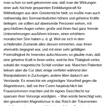
man schon so weit gekommen war, daß man die Wirkungen
einer aufs höchste gespannten Einbildungskraft für
Mittheilungen aus dem Geisterreiche hielt; so mußte man auch
nothwendig den
Somnambulisirten
höhere und geheime Kräfte
beilegen: sie sollten auf abwesende Personen wirken, mit
geschloßnen Augen sehen, große und ihnen fast ganz fremde
Unternehmungen ausführen können, einen erhöhtern
moralischen Sinn haben u. d. gl. Weil sie sich in dem
schlafenden Zustande alles dessen erinnerten, was ihnen
ehemahls begegnet war, und mit einer sehr gefälligen
Freimüthigkeit ihr Innerstes aufschlossen; so glaubte man, daß
eine geheime Kraft in ihnen wirke, welche ihre Thätigkeit verlor,
sobald der magnetische Schlaf vorüber war. Manchen Patienten
bekam aber die Cur übel; einige verfielen während den
Manipulationen in Zuckungen, andere litten dadurch am
Verstande. Es erweckte ein ungünstiges Vorurtheil gegen die
Magnetiseurs
, daß sie ihre Curen hauptsächlich bei
Frauenzimmern machten und ihr eignes Geschlecht nur
sparsam ihrer Vorsorge würdigten. – Man würde berechtigt sein,
den gesammten
Magnetismus
in das Reich der Träumereien