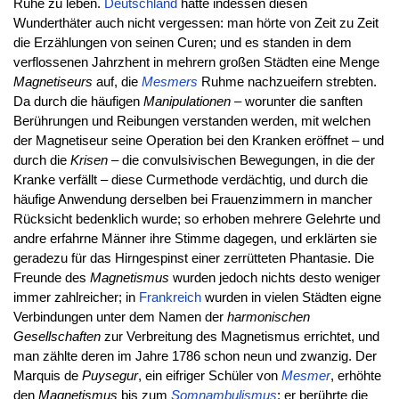
Ruhe zu leben.
Deutschland
hatte indessen diesen
Wunderthäter auch nicht vergessen: man hörte von Zeit zu Zeit
die Erzählungen von seinen Curen; und es standen in dem
verflossenen Jahrzhent in mehrern großen Städten eine Menge
Magnetiseurs
auf, die
Mesmers
Ruhme nachzueifern strebten.
Da durch die häufigen
Manipulationen
– worunter die sanften
Berührungen und Reibungen verstanden werden, mit welchen
der Magnetiseur seine Operation bei den Kranken eröffnet – und
durch die
Krisen
– die convulsivischen Bewegungen, in die der
Kranke verfällt – diese Curmethode verdächtig, und durch die
häufige Anwendung derselben bei Frauenzimmern in mancher
Rücksicht bedenklich wurde; so erhoben mehrere Gelehrte und
andre erfahrne Männer ihre Stimme dagegen, und erklärten sie
geradezu für das Hirngespinst einer zerrütteten Phantasie. Die
Freunde des
Magnetismus
wurden jedoch nichts desto weniger
immer zahlreicher; in
Frankreich
wurden in vielen Städten eigne
Verbindungen unter dem Namen der
harmonischen
Gesellschaften
zur Verbreitung des Magnetismus errichtet, und
man zählte deren im Jahre 1786 schon neun und zwanzig. Der
Marquis de
Puysegur
, ein eifriger Schüler von
Mesmer
, erhöhte
den
Magnetismus
bis zum
Somnambulismus
; er berührte die