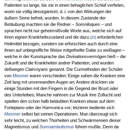
Patienten so lange, bis sie in einen behaglichen Schlaf verfielen,
worin sie völlig
desorganisirt
, d. i. von den Wirkungen der
äußern Sinne befreit, wurden. In diesem Zustande der
Betäubung machten sie die Redner –
Somniloques
– und
sprachen nicht nur geheimnißvolle Worte aus, welche sich auf
ihren eignen Krankheitszustand und die dazu
erforderlichen
[20]
Heilmittel bezogen, sondern sie erforschten auch durch eine
ihnen auf unbegreifliche Weise mitgetheilte Gabe zu weißagen –
welche in der Kunstsprache das
Divinationsvermögen
hieß – die
Zukunft und die Krankheiten andrer Patienten, und wurden
deßwegen
Clairvoyans
genannt. Die Curmethoden der Schüler
von
Mesmer
waren verschieden: Einige sahen die Kranken eine
Zeit lang mit unverwandten Augen an; Andere drückten sie
einige Stunden mit den Fingern in die Gegend der Brust oder
des Unterleibes; Manche nahmen zur Musik ihre Zuflucht und
spielten den schon halb betäubten Kranken etwas auf dem
Fortepiano oder der Harmonica vor; letzterer bediente sich
Mesmer
selbst bei seinen Operationen. Man überzeugt sich
sehr leicht, zu welchen Thorheiten und Schwärmereien dieser
Magnetismus
und
Somnambulismus
führen mußte. Denn da