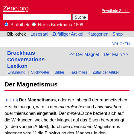
Zeno.org
Erweiterte Suche
Bibliothek
Nur in Brockhaus-1809
Bibliothek
Lesesaal
Zufälliger Artikel
Kategorien
Shop
DRUCKEN
Brockhaus
<< Der Magnet
|
Der Main >>
Conversations-
Lexikon
Einführung
|
Stichwörter
|
Bilder
|
Faksimiles
|
Zufälliger Artikel
Der Magnetismus
Der Magnetismus
, oder der Inbegriff der magnetischen
[18]
[18]
Erscheinungen, wird in den
mineralischen
und
animalischen
oder thierischen eingetheilt. Der
mineralische
bezieht sich auf
die Wirkungen, welche der Magnet auf das Eisen hervorbringt
(s. den vorigen Artikel); durch den
thierischen
Magnetismus
hingegen wird 1) die Einwirkung des Magnets in den