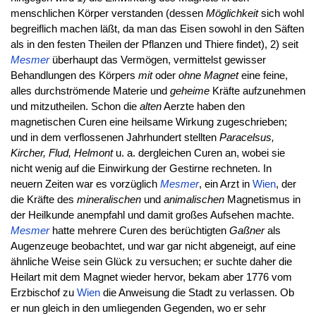
menschlichen Körper verstanden (dessen
Möglichkeit
sich wohl
begreiflich machen läßt, da man das Eisen sowohl in den Säften
als in den festen Theilen der Pflanzen und Thiere findet), 2) seit
Mesmer
überhaupt das Vermögen, vermittelst gewisser
Behandlungen des Körpers
mit
oder
ohne Magnet
eine feine,
alles durchströmende Materie und
geheime
Kräfte aufzunehmen
und mitzutheilen. Schon die
alten
Aerzte haben den
magnetischen Curen eine heilsame Wirkung zugeschrieben;
und in dem verflossenen Jahrhundert stellten
Paracelsus,
Kircher, Flud, Helmont
u. a. dergleichen Curen an, wobei sie
nicht wenig auf die Einwirkung der Gestirne rechneten. In
neuern Zeiten war es vorzüglich
Mesmer
, ein Arzt in
Wien
, der
die Kräfte des
mineralischen
und
animalischen
Magnetismus in
der Heilkunde anempfahl und damit großes Aufsehen machte.
Mesmer
hatte mehrere Curen des berüchtigten
Gaßner
als
Augenzeuge beobachtet, und war gar nicht abgeneigt, auf eine
ähnliche Weise sein Glück zu versuchen; er suchte daher die
Heilart mit dem Magnet wieder hervor, bekam aber 1776 vom
Erzbischof zu
Wien
die Anweisung die Stadt zu verlassen. Ob
er nun gleich in den umliegenden Gegenden, wo er sehr