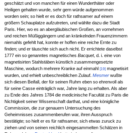
geschätzt und von manchen für einen Wunderthäter oder
Heiligen gehalten wurde, sehr gern würde aufgenommen
worden sein; so hielt er es doch für rathsamer auf einem
größern Schauplatze aufzutreten, und wählte dazu die Stadt
Paris. Hier, wo es an abergläubischen Großen, an vornehmen
und reichen Müßiggängern und an kränkelnden Frauenzimmern
niemahls gefehlt hat, konnte er hoffen eine reiche Ernte zu
finden; und er täuschte sich auch nicht. Er errichtete daselbst
1777 ein so genanntes magnetisches
Bacquet
, d. i. eine von
magnetisirten Stahlstäben künstlich zusammengesetzte
Maschine, wodurch mehrere Kranke auf einmahl
magnetisirt
[19]
wurden, und erhielt unbeschreiblichen Zulauf.
Mesmer
wußte
sich diesen Beifall, der für seinen Ruhm eben so ehrenvoll als
für seine Casse einträglich war, Jahre lang zu erhalten. Als aber
zu Ende des Jahres 1784 die medicinische Facultät zu Paris die
Nichtigkeit seiner Wissenschaft darthat, und eine königliche
Commission, die zur genauern Untersuchung des
Geheimnisses zusammenberufen war, ihren Ausspruch
bestätigte; so hielt er es für rathsamer, sich etwas zuruck zu
ziehen und von seinen reichlich eingesammelten Schätzen in