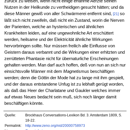
zurück zu weisen, wenn nicht einige erfahrne Aerzte seinen
Nutzen in der Heilkunde zu vertheidigen gesucht hätten; und da
diese Männer gewiß von aller Schwärmerei entfernt sind,
so
[21]
läßt sich nicht zweifeln, daß nicht ein Zustand, worin die Nerven
der Parienten, welche an hysterischen und ähnlichen
Krankheiten leiden, auf eine ungewohnliche Art erschüttert
werden, heilsame und der Elektricität ähnliche Wirkungen
hervorbringen sollte. Nur müssen freilich alle Einflusse von
Geistern daraus verbannt und die Wirkungen einer erhitzten und
zerrütteten Phantasie nicht für übernaturliche Erscheinungen
gehalten werden. Man darf auch hoffen, deß von nun an sich nur
einsichtsvolle Männer mit dem
Magnetismus
beschäftigen
werden; denn die Göttin der Mode hat zu lange mit ihm gespielt,
und der daraus entstandene Unfug ist zu lebhaft gerügt worden,
als daß das Heer der Charlatane und Gaukler welches immer
auf etwas Neues bedacht sein muß, sich noch länger damit
beschäftigen könnte.
Quelle:
Brockhaus Conversations-Lexikon Bd. 3. Amsterdam 1809, S.
18-22.
Permalink:
http://www.zeno.org/nid/20000758973