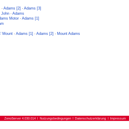
s
·
Adams [2]
·
Adams [3]
 John
·
Adams
dams Motor
·
Adams [1]
iam
' Mount
·
Adams [1]
·
Adams [2]
·
Mount Adams
ZenoServer 4.030.014
Nutzungsbedingungen
Datenschutzerklärung
Impressum