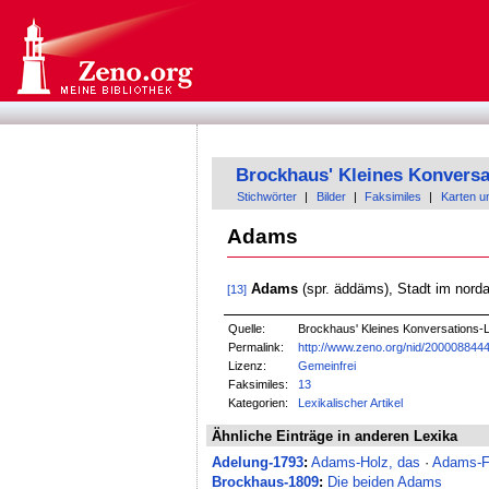
Brockhaus' Kleines Konversa
Stichwörter
|
Bilder
|
Faksimiles
|
Karten u
Adams
Adams
(spr. äddäms), Stadt im nord
[13]
Quelle:
Brockhaus' Kleines Konversations-Lex
Permalink:
http://www.zeno.org/nid/200008844
Lizenz:
Gemeinfrei
Faksimiles:
13
Kategorien:
Lexikalischer Artikel
Ähnliche Einträge in anderen Lexika
Adelung-1793
:
Adams-Holz, das
·
Adams-Fe
Brockhaus-1809
:
Die beiden Adams