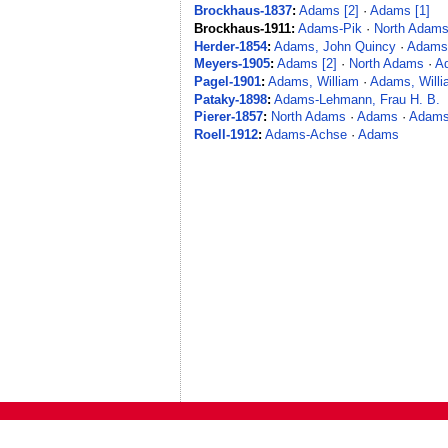
Brockhaus-1837
:
Adams [2]
·
Adams [1]
Brockhaus-1911:
Adams-Pik
·
North Adam
Herder-1854
:
Adams, John Quincy
·
Adams
Meyers-1905
:
Adams [2]
·
North Adams
·
A
Pagel-1901
:
Adams, William
·
Adams, Will
Pataky-1898
:
Adams-Lehmann, Frau H. B.
Pierer-1857
:
North Adams
·
Adams
·
Adams
Roell-1912
:
Adams-Achse
·
Adams