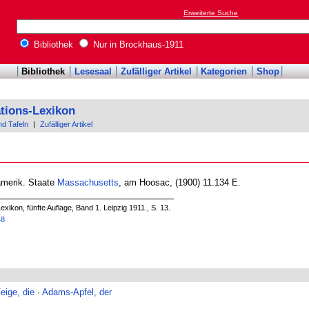
Erweiterte Suche
Bibliothek
Nur in Brockhaus-1911
Bibliothek
Lesesaal
Zufälliger Artikel
Kategorien
Shop
tions-Lexikon
nd Tafeln
|
Zufälliger Artikel
amerik. Staate
Massachusetts
, am Hoosac, (1900) 11.134 E.
ikon, fünfte Auflage, Band 1. Leipzig 1911., S. 13.
48
ige, die
·
Adams-Apfel, der