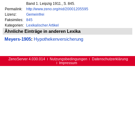
Band 1. Leipzig 1911., S. 845.
Permalink:
http://www.zeno.org/nid/20001205595
Lizenz:
Gemeinfrei
Faksimiles:
845
Kategorien:
Lexikalischer Artikel
Ähnliche Einträge in anderen Lexika
Meyers-1905
:
Hypothekenversicherung
ZenoServer 4.030.014
Nutzungsbedingungen
Datenschutzerklärung
Impressum