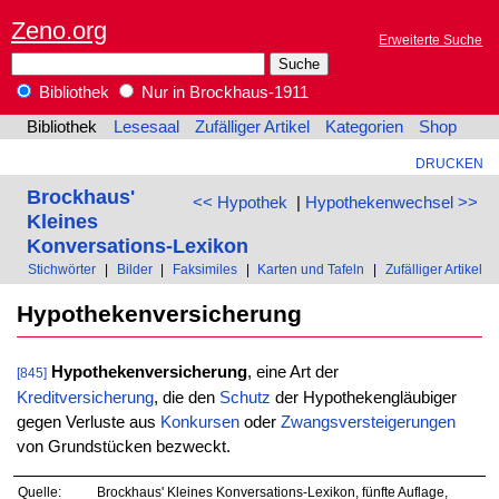
Zeno.org
Erweiterte Suche
Bibliothek
Nur in Brockhaus-1911
Bibliothek
Lesesaal
Zufälliger Artikel
Kategorien
Shop
DRUCKEN
Brockhaus'
<< Hypothek
|
Hypothekenwechsel >>
Kleines
Konversations-Lexikon
Stichwörter
|
Bilder
|
Faksimiles
|
Karten und Tafeln
|
Zufälliger Artikel
Hypothekenversicherung
Hypothekenversicherung
, eine Art der
[845]
Kreditversicherung
, die den
Schutz
der Hypothekengläubiger
gegen Verluste aus
Konkursen
oder
Zwangsversteigerungen
von Grundstücken bezweckt.
Quelle:
Brockhaus' Kleines Konversations-Lexikon, fünfte Auflage,