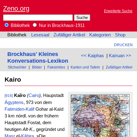
Zeno.org
Erweiterte Suche
Bibliothek
Nur in Brockhaus-1911
Bibliothek
Lesesaal
Zufälliger Artikel
Kategorien
Shop
DRUCKEN
Brockhaus' Kleines
<< Kaiphas
|
Kaïruan >>
Konversations-Lexikon
Stichwörter
|
Bilder
|
Faksimiles
|
Karten und Tafeln
|
Zufälliger Artikel
Kairo
Kaĭro
(
Cairo
),
Haupstadt
[916]
Ägyptens
, 973 von dem
Fatimiden
-
Kalif
Gohar al-Kaïd
3 km nördl. von der frühern
Hauptstadt Fostat, dem
heutigen
Alt-K.,
gegründet und
Masr
el-
Kâhira
, »Die