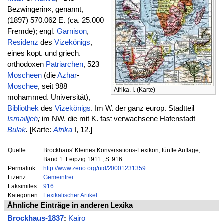
Bezwingerin«, genannt,
(1897) 570.062 E. (ca. 25.000
Fremde); engl.
Garnison
,
Residenz
des
Vizekönigs
,
eines kopt. und griech.
orthodoxen
Patriarchen
, 523
Moscheen
(die
Azhar
-
Moschee
, seit 988
Afrika. I. (Karte)
mohammed. Universität),
Bibliothek
des
Vizekönigs
. Im W. der ganz europ. Stadtteil
Ismailijeh
;
im NW. die mit K. fast verwachsene Hafenstadt
Bulak
.
[Karte:
Afrika
I, 12.]
Quelle:
Brockhaus' Kleines Konversations-Lexikon, fünfte Auflage,
Band 1. Leipzig 1911., S. 916.
Permalink:
http://www.zeno.org/nid/20001231359
Lizenz:
Gemeinfrei
Faksimiles:
916
Kategorien:
Lexikalischer Artikel
Ähnliche Einträge in anderen Lexika
Brockhaus-1837
:
Kairo