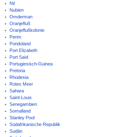
Nil
Nubien
Omderman
Oranjefluß
Oranjeflußkolonie
Perim
Pondoland
Port Elizabeth
Port Saïd
Portugiesisch-Guinea
Pretoria
Rhodesia
Rotes Meer
Sahara
Saint-Louis
Senegambien
Somalland
Stanley Pool
Südafrikanische Republik
Sudân