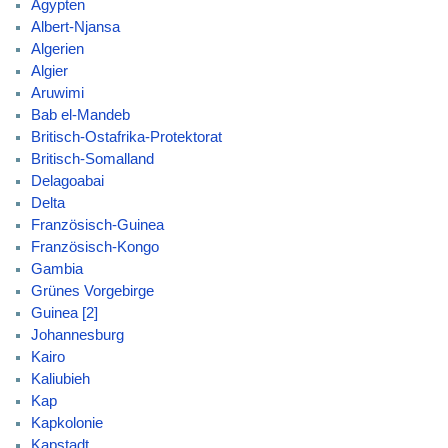
Ägypten
Albert-Njansa
Algerien
Algier
Aruwimi
Bab el-Mandeb
Britisch-Ostafrika-Protektorat
Britisch-Somalland
Delagoabai
Delta
Französisch-Guinea
Französisch-Kongo
Gambia
Grünes Vorgebirge
Guinea [2]
Johannesburg
Kairo
Kaliubieh
Kap
Kapkolonie
Kapstadt