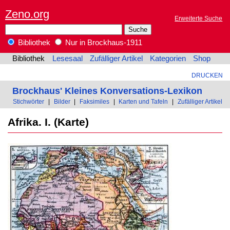
Zeno.org
Erweiterte Suche
Bibliothek
Nur in Brockhaus-1911
Bibliothek
Lesesaal
Zufälliger Artikel
Kategorien
Shop
DRUCKEN
Brockhaus' Kleines Konversations-Lexikon
Stichwörter
|
Bilder
|
Faksimiles
|
Karten und Tafeln
|
Zufälliger Artikel
Afrika. I. (Karte)