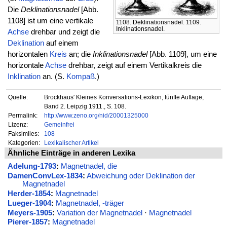
Die
Deklinationsnadel
[Abb.
1108] ist um eine vertikale
1108. Deklinationsnadel. 1109.
Inklinationsnadel.
Achse
drehbar und zeigt die
Deklination
auf einem
horizontalen
Kreis
an; die
Inklinationsnadel
[Abb. 1109], um eine
horizontale
Achse
drehbar, zeigt auf einem Vertikalkreis die
Inklination
an. (S.
Kompaß
.)
Quelle:
Brockhaus' Kleines Konversations-Lexikon, fünfte Auflage,
Band 2. Leipzig 1911., S. 108.
Permalink:
http://www.zeno.org/nid/20001325000
Lizenz:
Gemeinfrei
Faksimiles:
108
Kategorien:
Lexikalischer Artikel
Ähnliche Einträge in anderen Lexika
Adelung-1793
:
Magnetnadel, die
DamenConvLex-1834
:
Abweichung oder Deklination der
Magnetnadel
Herder-1854
:
Magnetnadel
Lueger-1904
:
Magnetnadel, -träger
Meyers-1905
:
Variation der Magnetnadel
·
Magnetnadel
Pierer-1857
:
Magnetnadel