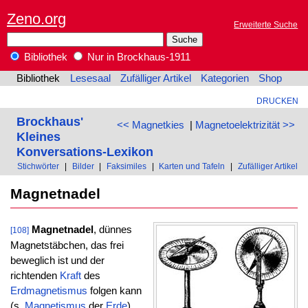
Zeno.org
Erweiterte Suche
Bibliothek
Nur in Brockhaus-1911
Bibliothek
Lesesaal
Zufälliger Artikel
Kategorien
Shop
DRUCKEN
Brockhaus'
<< Magnetkies
|
Magnetoelektrizität >>
Kleines
Konversations-Lexikon
Stichwörter
|
Bilder
|
Faksimiles
|
Karten und Tafeln
|
Zufälliger Artikel
Magnetnadel
Magnetnadel
, dünnes
[108]
Magnetstäbchen, das frei
beweglich ist und der
richtenden
Kraft
des
Erdmagnetismus
folgen kann
(s.
Magnetismus
der
Erde
).