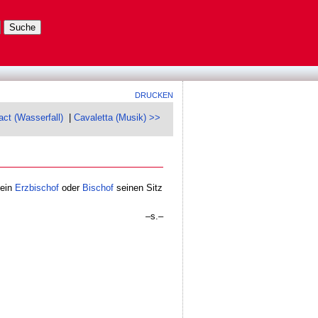
DRUCKEN
act (Wasserfall)
|
Cavaletta (Musik) >>
 ein
Erzbischof
oder
Bischof
seinen Sitz
–s.–