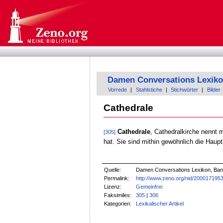
Damen Conversations Lexik
Vorrede
|
Stahlstiche
|
Stichwörter
|
Bilder
Cathedrale
Cathedrale
, Cathedralkirche nennt 
[305]
hat. Sie sind mithin gewöhnlich die Haupt
Quelle:
Damen Conversations Lexikon, Band
Permalink:
http://www.zeno.org/nid/200017195
Lizenz:
Gemeinfrei
Faksimiles:
305
|
306
Kategorien:
Lexikalischer Artikel