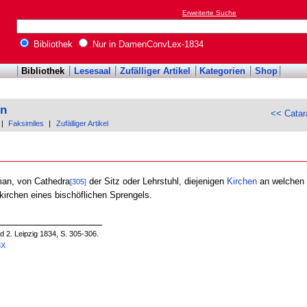
Erweiterte Suche
Bibliothek
Nur in DamenConvLex-1834
Bibliothek
Lesesaal
Zufälliger Artikel
Kategorien
Shop
on
<< Catar
|
Faksimiles
|
Zufälliger Artikel
man, von Cathedra
der Sitz oder Lehrstuhl, diejenigen
Kirchen
an welchen
[305]
kirchen eines bischöflichen Sprengels.
 2. Leipzig 1834, S. 305-306.
3X