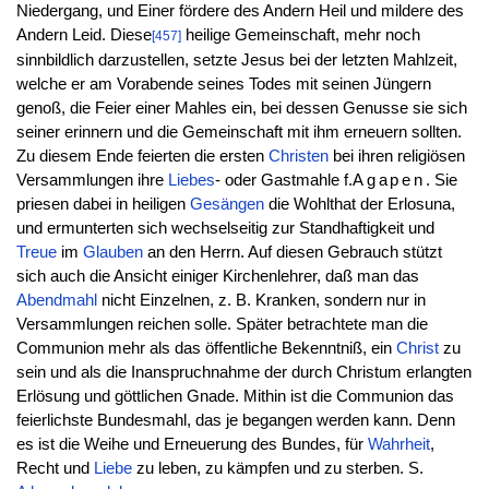
Niedergang, und Einer fördere des Andern Heil und mildere des
Andern Leid. Diese
heilige Gemeinschaft, mehr noch
[457]
sinnbildlich darzustellen, setzte Jesus bei der letzten Mahlzeit,
welche er am Vorabende seines Todes mit seinen Jüngern
genoß, die Feier einer Mahles ein, bei dessen Genusse sie sich
seiner erinnern und die Gemeinschaft mit ihm erneuern sollten.
Zu diesem Ende feierten die ersten
Christen
bei ihren religiösen
Versammlungen ihre
Liebes
- oder Gastmahle f.
Agapen
. Sie
priesen dabei in heiligen
Gesängen
die Wohlthat der Erlosuna,
und ermunterten sich wechselseitig zur Standhaftigkeit und
Treue
im
Glauben
an den Herrn. Auf diesen Gebrauch stützt
sich auch die Ansicht einiger Kirchenlehrer, daß man das
Abendmahl
nicht Einzelnen, z. B. Kranken, sondern nur in
Versammlungen reichen solle. Später betrachtete man die
Communion mehr als das öffentliche Bekenntniß, ein
Christ
zu
sein und als die Inanspruchnahme der durch Christum erlangten
Erlösung und göttlichen Gnade. Mithin ist die Communion das
feierlichste Bundesmahl, das je begangen werden kann. Denn
es ist die Weihe und Erneuerung des Bundes, für
Wahrheit
,
Recht und
Liebe
zu leben, zu kämpfen und zu sterben. S.