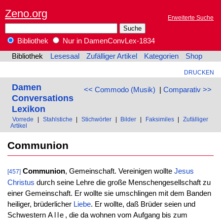
Zeno.org
Erweiterte Suche
Bibliothek
Nur in DamenConvLex-1834
Bibliothek
Lesesaal
Zufälliger Artikel
Kategorien
Shop
DRUCKEN
Damen
<< Commodo (Musik)
|
Comparativ >>
Conversations
Lexikon
Vorrede
|
Stahlstiche
|
Stichwörter
|
Bilder
|
Faksimiles
|
Zufälliger
Artikel
Communion
Communion
, Gemeinschaft. Vereinigen wollte
Jesus
[457]
Christus
durch seine Lehre die große Menschengesellschaft zu
einer Gemeinschaft. Er wollte sie umschlingen mit dem Banden
heiliger, brüderlicher
Liebe
. Er wollte, daß Brüder seien und
Schwestern
Alle
, die da wohnen vom Aufgang bis zum