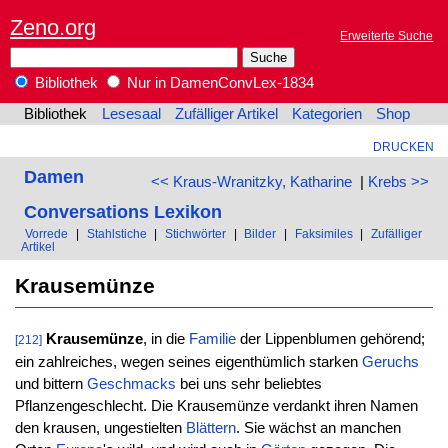
Zeno.org
Erweiterte Suche
Bibliothek
Nur in DamenConvLex-1834
Bibliothek
Lesesaal
Zufälliger Artikel
Kategorien
Shop
DRUCKEN
Damen
<< Kraus-Wranitzky, Katharine
|
Krebs >>
Conversations Lexikon
Vorrede
|
Stahlstiche
|
Stichwörter
|
Bilder
|
Faksimiles
|
Zufälliger
Artikel
Krausemünze
Krausemünze
, in die
Familie
der Lippenblumen gehörend;
[212]
ein zahlreiches, wegen seines eigenthümlich starken
Geruchs
und bittern
Geschmacks
bei uns sehr beliebtes
Pflanzengeschlecht. Die Krausemünze verdankt ihren Namen
den krausen, ungestielten
Blättern
. Sie wächst an manchen