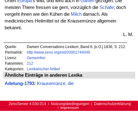
Orten
Europa
's wild, und wird auch in
Gärten
gezogen. Die
meisten Thiere fressen sie gern, vorzüglich die
Schafe
; doch
vergeht ihnen wie den Kühen die
Milch
darnach. Als
medicinisches Heilmittel ist die Krausemünze allgemein
bekannt.
L. M.
Quelle:
Damen Conversations Lexikon, Band 6. [o.O.] 1836, S. 212.
Permalink:
http://www.zeno.org/nid/20001744046
Lizenz:
Gemeinfrei
Faksimiles:
212
Kategorien:
Lexikalischer Artikel
Ähnliche Einträge in anderen Lexika
Adelung-1793
:
Krausemünze, die
ZenoServer 4.030.014
Nutzungsbedingungen
Datenschutzerklärung
Impressum